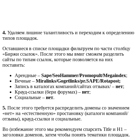
4.
Удаляем лишние талантливость и переходим к определению
типов площадок.
Оставшиеся в списке площадки фильтруем по части столбцу
«Биржи ссылок». После этого мы вмиг сможем разделить
сайты по типам ссылок, которые позволяется на них
поставить:
Арендные –
Sape/SeoHammer/Promopult/Megaindex
;
Вечные –
Miralinks/Gogetlinks/pr.SAPE/Rotapost;
Запись в каталогах компаний/сайтах отзывах/ –
нет
;
Крауд-ссылки (бери форумах) –
нет
;
Социальные –
нет
.
5.
После этого требуется распределить домены со значением
«нет» на «естественную» простановку (каталоги компаний/
отзывы), крауд-ссылки и социальные.
Во (избежание этого мы рекомендуем спарсить Title и H1 –
заголовки доменов, затем чтобы понять тематики площадок.