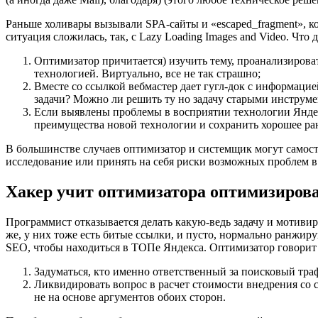
Раньше холивары вызывали SPA-сайты и «escaped_fragment», ко
ситуация сложилась, так, с Lazy Loading Images and Video. Что
Оптимизатор причитается) изучить тему, проанализирова
технологией. Виртуально, все не так страшно;
Вместе со ссылкой вебмастер дает гугл-док с информацие
задачи? Можно ли решить ту но задачу старыми инструм
Если выявлены проблемы в восприятии технологии Янде
преимущества новой технологии и сохранить хорошее ра
В большинстве случаев оптимизатор и системщик могут самосто
исследование или принять на себя риски возможных проблем в
Хакер учит оптимизатора оптимизиров
Программист отказывается делать какую-ведь задачу и мотивиру
же, у них тоже есть битые ссылки, и пусто, нормально ранжир
SEO, чтобы находиться в ТОПе Яндекса. Оптимизатор говорит «
Задуматься, кто именно ответственный за поисковый трафи
Ликвидировать вопрос в расчет стоимости внедрения со 
не на основе аргументов обоих сторон.