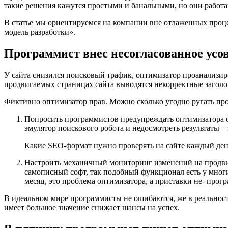
такие решения кажутся простыми и банальными, но они работ
В статье мы ориентируемся на компании вне отлаженных проце
модель разработки».
Программист внес несогласованное усо
У сайта снизился поисковый трафик, оптимизатор проанализиро
продвигаемых страницах сайта выводятся некорректные заголо
Фиктивно оптимизатор прав. Можно сколько угодно ругать про
Попросить программистов предупреждать оптимизатора об
эмулятор поискового робота и недосмотреть результаты – 
Какие SEO-формат нужно проверять на сайте каждый ден
Настроить механичный мониторинг изменений на продви
самописный софт, так подобный функционал есть у многи
месяц, это проблема оптимизатора, а приставки не- прог
В идеальном мире программисты не ошибаются, же в реальност
имеет большое значение снижает шансы на успех.