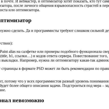
 почте. И вебмастер, и оптимизатор хотят показать, кто тут са
изатора, после личного общения взрывоопасность страстей в п
иста или оптимизатора.
 оптимизатор
 нужно сделать. Да и программисты требуют слишком сильной де
ствии):
aint alias на салфетке или примеры подобного функционала свер
tle, h1, ссылки…) и кодов ответа сервера. Повествование того,
выкладки. Например, нужна ли оптимизатору какая-так админка
кет страницы в формате PSD может ли быть рекомендации по пра
ит, потому что у всех программистов разный уровень понимания
удет более общего описания задачи. Подстроиться под мера – з
ане.
ионал невозможно