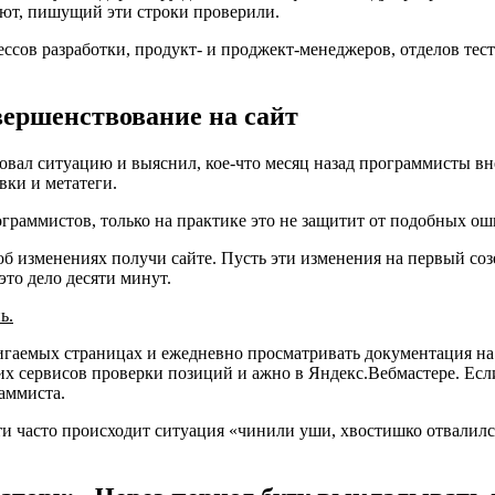
ают, пишущий эти строки проверили.
ссов разработки, продукт- и проджект-менеджеров, отделов те
вершенствование на сайт
вал ситуацию и выяснил, кое-что месяц назад программисты внес
вки и метатеги.
граммистов, только на практике это не защитит от подобных о
 изменениях получи сайте. Пусть эти изменения на первый соз
это дело десяти минут.
ь.
гаемых страницах и ежедневно просматривать документация на
х сервисов проверки позиций и ажно в Яндекс.Вебмастере. Если
раммиста.
и часто происходит ситуация «чинили уши, хвостишко отвалился