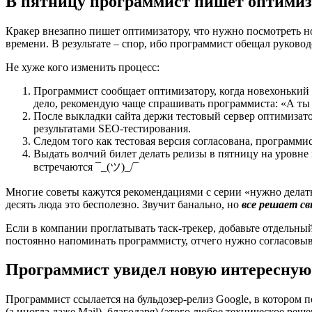
В пятницу программист пишет оптимиза
Кракер внезапно пишет оптимизатору, что нужно посмотреть н
времени. В результате – спор, ибо программист обещал руково
Не хуже кого изменить процесс:
Программист сообщает оптимизатору, когда новехонький 
дело, рекомендую чаще спрашивать программиста: «А ты
После выкладки сайта держи тестовый сервер оптимизатор
результатами SEO-тестирования.
Следом того как тестовая версия согласована, программи
Выдать волчий билет делать релизы в пятницу на уровне
встречаются ¯_(ツ)_/¯
Многие советы кажутся рекомендациями с серии «нужно делать
десять люда это бесполезно. Звучит банально, но
все решает с
Если в компании проглатывать таск-трекер, добавьте отдельный
постоянно напоминать программисту, отчего нужно согласовы
Программист увидел новую интересную т
Программист ссылается на бульдозер-релиз Google, в котором п
(а иногда даже Mail), благодаря) (этого любое техническое реш