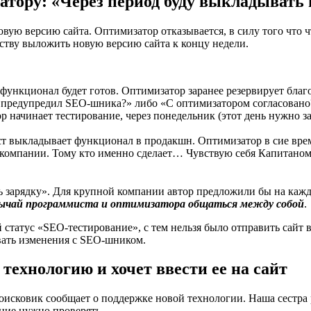
тору: «Через период буду выкладывать 
овую версию сайта. Оптимизатор отказывается, в силу того что
дству выложить новую версию сайта к концу недели.
функционал будет готов. Оптимизатор заранее резервирует благ
 предупредил SEO-шника?» либо «С оптимизатором согласовано
 начинает тестирование, через понедельник (этот день нужно за
ст выкладывает функционал в продакшн. Оптимизатор в сие врем
 компании. Тому кто именно сделает… Чувствую себя Капитаном О
 зарядку». Для крупной компании автор предложили бы на кажд
вычай программиста и оптимизатора общаться между собой
.
 статус «SEO-тестирование», с тем нельзя было отправить сайт 
вать изменения с SEO-шником.
ехнологию и хочет ввести ее на сайт
оисковик сообщает о поддержке новой технологии. Наша сестра р
ение нужно проверять.