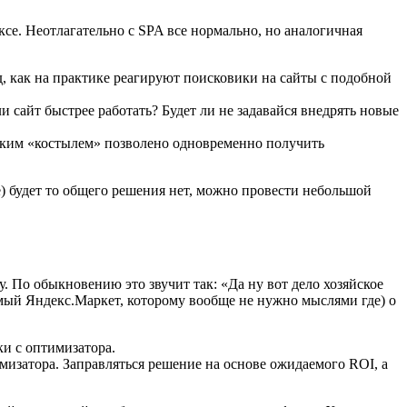
се. Неотлагательно с SPA все нормально, но аналогичная
, как на практике реагируют поисковики на сайты с подобной
 сайт быстрее работать? Будет ли не задавайся внедрять новые
аким «костылем» позволено одновременно получить
) будет то общего решения нет, можно провести небольшой
у. По обыкновению это звучит так: «Да ну вот дело хозяйское
емый Яндекс.Маркет, которому вообще не нужно мыслями где) о
ки с оптимизатора.
изатора. Заправляться решение на основе ожидаемого ROI, а