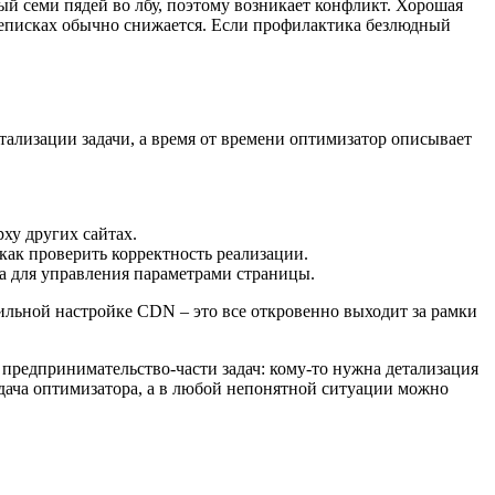
мый семи пядей во лбу, поэтому возникает конфликт. Хорошая
ереписках обычно снижается. Если профилактика безлюдный
тализации задачи, а время от времени оптимизатор описывает
ху других сайтах.
 как проверить корректность реализации.
 для управления параметрами страницы.
вильной настройке CDN – это все откровенно выходит за рамки
 предпринимательство-части задач: кому-то нужна детализация
адача оптимизатора, а в любой непонятной ситуации можно