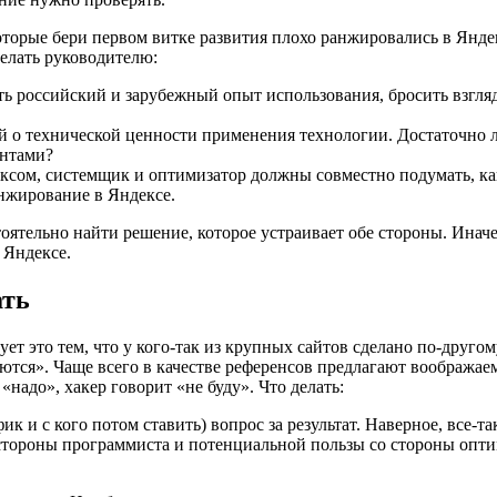
торые бери первом витке развития плохо ранжировались в Яндек
 делать руководителю:
ть российский и зарубежный опыт использования, бросить взгляд
й о технической ценности применения технологии. Достаточно ли
ентами?
ксом, системщик и оптимизатор должны совместно подумать, к
нжирование в Яндексе.
ятельно найти решение, которое устраивает обе стороны. Иначе
 Яндексе.
ать
ет это тем, что у кого-так из крупных сайтов сделано по-другом
уются». Чаще всего в качестве референсов предлагают вообража
надо», хакер говорит «не буду». Что делать:
к и с кого потом ставить) вопрос за результат. Наверное, все-та
стороны программиста и потенциальной пользы со стороны оптим