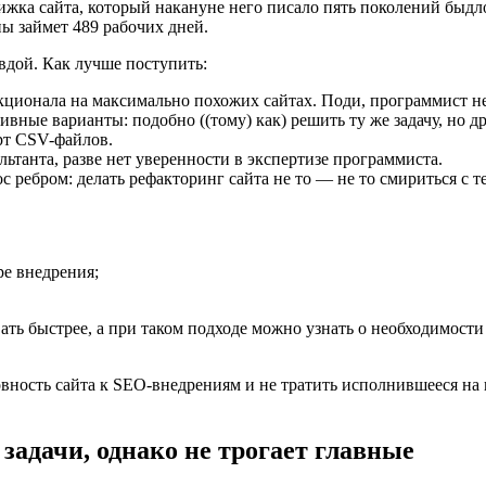
жка сайта, который накануне него писало пять поколений быдло-к
ны займет 489 рабочих дней.
авдой. Как лучше поступить:
ционала на максимально похожих сайтах. Поди, программист не 
вные варианты: подобно ((тому) как) решить ту же задачу, но 
рт CSV-файлов.
ьтанта, разве нет уверенности в экспертизе программиста.
ос ребром: делать рефакторинг сайта не то — не то смириться с 
ре внедрения;
.
ть быстрее, а при таком подходе можно узнать о необходимости
вность сайта к SEO-внедрениям и не тратить исполнившееся на 
задачи, однако не трогает главные