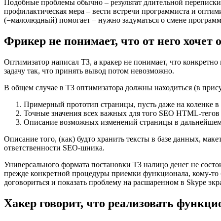
Подобные проблемы обычно – результат длительной переписки в
профилактическая мера – вести встречи программиста и оптим
(=малолюдный) помогает – нужно задуматься о смене программ
Фрикер не понимает, что от него хочет
Оптимизатор написал ТЗ, а кракер не понимает, что конкретно
задачу так, что принять вывод потом невозможно.
В общем случае в ТЗ оптимизатора должны находиться (в прису
Примерный прототип страницы, пусть даже на коленке в P
Точные значения всех важных для того SEO HTML-тегов (ti
Описание возможных изменений страницы в дальнейшем 
Описание того, (как) будто хранить тексты в базе данных, ма
ответственности SEO-шника.
Универсального формата постановки ТЗ налицо денег не состо
прежде конкретной процедуры приемки функционала, кому-то б
договориться и показать проблему на расшаренном в Skype экр
Хакер говорит, что реализовать функц