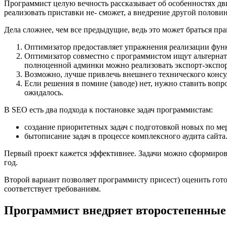
Программист целую вечность рассказывает об особенностях дви
реализовать приставки не- сможет, а внедрение другой полови
Дела сложнее, чем все предыдущие, ведь это может браться пр
Оптимизатор предоставляет упражнения реализации функ
Оптимизатор совместно с программистом ищут альтернати
полноценной админки можно реализовать экспорт-экспо
Возможно, лучше привлечь внешнего технического консул
Если решения в помине (заводе) нет, нужно ставить вопр
ожидалось.
В SEO есть два подхода к постановке задач программистам:
создание приоритетных задач с подготовкой новых по ме
бытописание задач в процессе комплексного аудита сайта
Первый проект кажется эффективнее. Задачи можно сформирова
год.
Второй вариант позволяет программисту присест) оценить гото
соответствует требованиям.
Программист внедряет второстепенные 