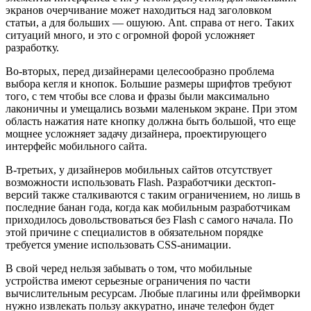
экранов очерчивание может находиться над заголовком
статьи, а для больших — ошуюю. Ant. справа от него. Таких
ситуаций много, и это с огромной форой усложняет
разработку.
Во-вторых, перед дизайнерами целесообразно проблема
выбора кегля и кнопок. Большие размеры шрифтов требуют
того, с тем чтобы все слова и фразы были максимально
лаконичны и умещались возьми маленьком экране. При этом
область нажатия нате кнопку должна быть большой, что еще
мощнее усложняет задачу дизайнера, проектирующего
интерфейс мобильного сайта.
В-третьих, у дизайнеров мобильных сайтов отсутствует
возможности использовать Flash. Разработчики десктоп-
версий также сталкиваются с таким ограничением, но лишь в
последние банан года, когда как мобильным разработчикам
приходилось довольствоваться без Flash с самого начала. По
этой причине с специалистов в обязательном порядке
требуется умение использовать CSS-анимации.
В свой черед нельзя забывать о том, что мобильные
устройства имеют серьезные ограничения по части
вычислительным ресурсам. Любые плагины или фреймворки
нужно извлекать пользу аккуратно, иначе телефон будет