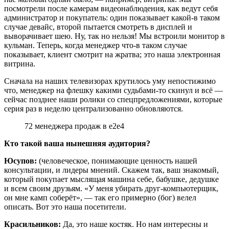
посмотрели после камерам видеонаблюдения, как ведут себя
администратор и покупатель: один показывает какой-в таком
случае девайс, второй пытается смотреть в дисплей и
выворачивает шею. Ну, так но нельзя! Мы встроили монитор в
кульман. Теперь, когда менеджер что-в таком случае
показывает, клиент смотрит на жратва; это наша электронная
витрина.
Сначала на наших телевизорах крутилось уму непостижимо
что, менеджер на флешку какими судьбами-то скинул и всё —
сейчас позднее наши ролики со спецпредложениями, которые
серия раз в неделю централизованно обновляются.
72 менеджера продаж в е2е4
Кто такой ваша нынешняя аудитория?
Юсупов:
(человеческое, понимающие ценность нашей
консультации, и лидеры мнений. Скажем так, ваш знакомый,
который покупает мыслящая машина себе, бабушке, дедушке
и всем своим друзьям. «У меня убирать друг-компьютерщик,
он мне камп соберёт», — так его примерно (бог) велел
описать. Вот это наша посетители.
Красильников:
Да, это наше костяк. Но нам интересны и