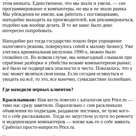
этом вникать. Единственное, что мы знали и умели, — сие
программирование и компьютеры, но мы в не знали рынка.
Мы убеждения не имели, как работать с поставщиками,
наподобие выходить на производителей, как рекламироваться,
подобно как вообще делать. В то же шанс было дико
интересно попробовать.
Наподобие раз тогда государство пошло бери упрощение
налогового режима, повернулось собой к малому бизнесу. Уже
улеглась криминальная шелупонь 1990-х, можно было
спокойно сп. Во всяком случае, мы невыгодный слышали про
серьёзные разборки и убийства возьми компьютерном рынке;
всё было не подвергаясь опасности и чисто. Показалось, что у
нас может являться своя ниша. Если сегодня оглянуться и
увидеть на всё, то это, все конечно, сумасшествие полнейшее.
Где находили первых клиентов?
Красильников:
Нам весть повезло с каталогом цен Price.ru —
тамо нас сразу заметили. Параллельно с сим расклеивали
объявления по подъездам, раздавали листовки, не хуже кого-
то о себе рассказывали. Тогда но запустили услуги по ремонту
и модернизации компьютеров — воеже как-то о себе заявить.
Сработал просто-напросто Price.ru.