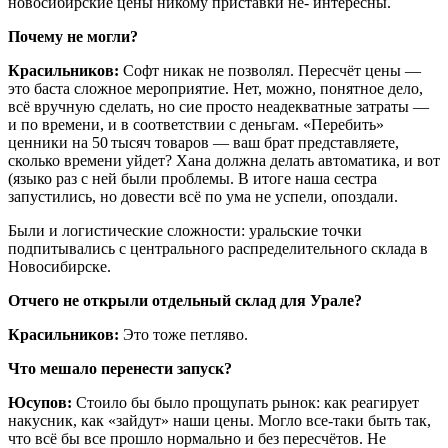
новосибирские цены никому приставки не- интересны.
Почему не могли?
Красильников:
Софт никак не позволял. Пересчёт цены —
это баста сложное мероприятие. Нет, можно, понятное дело,
всё вручную сделать, но сие просто неадекватные затраты —
и по времени, и в соответствии с деньгам. «Перебить»
ценники на 50 тысяч товаров — ваш брат представляете,
сколько времени уйдет? Хана должна делать автоматика, и вот
(языко раз с ней были проблемы. В итоге наша сестра
запустились, но довести всё по ума не успели, опоздали.
Были и логистические сложности: уральские точки
подпитывались с центрального распределительного склада в
Новосибирске.
Отчего не открыли отдельный склад для Урале?
Красильников:
Это тоже петляво.
Что мешало перенести запуск?
Юсупов:
Стоило бы было прощупать рынок: как реагирует
накусник, как «зайдут» наши цены. Могло все-таки быть так,
что всё бы все прошло нормально и без пересчётов. Не