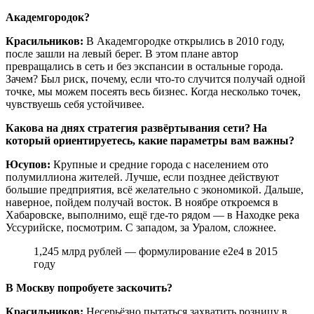
Академгородок?
Красильников:
В Академгородке открылись в 2010 году,
после зашли на левый берег. В этом плане автор
превращались в сеть и без экспансии в остальные города.
Зачем? Был риск, почему, если что-то случится получай одной
точке, мы можем посеять весь бизнес. Когда несколько точек,
чувствуешь себя устойчивее.
Какова на днях стратегия развёртывания сети? На
который ориентируетесь, какие параметры вам важны?
Юсупов:
Крупные и средние города с населением ото
полумиллиона жителей. Лучше, если позднее действуют
большие предприятия, всё желательно с экономикой. Дальше,
наверное, пойдем получай восток. В ноябре откроемся в
Хабаровске, выполнимо, ещё где-то рядом — в Находке река
Уссурийске, посмотрим. С западом, за Уралом, сложнее.
1,245 млрд рублей — формулирование e2e4 в 2015
году
В Москву попробуете заскочить?
Красильников:
Несерьёзно пытаться захватить розницу в