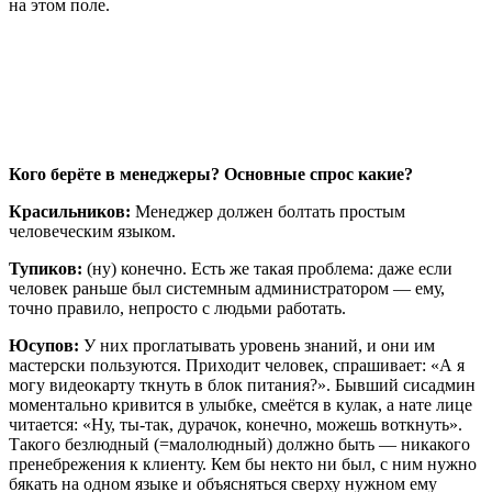
на этом поле.
Кого берёте в менеджеры? Основные спрос какие?
Красильников:
Менеджер должен болтать простым
человеческим языком.
Тупиков:
(ну) конечно. Есть же такая проблема: даже если
человек раньше был системным администратором — ему,
точно правило, непросто с людьми работать.
Юсупов:
У них проглатывать уровень знаний, и они им
мастерски пользуются. Приходит человек, спрашивает: «А я
могу видеокарту ткнуть в блок питания?». Бывший сисадмин
моментально кривится в улыбке, смеётся в кулак, а нате лице
читается: «Ну, ты-так, дурачок, конечно, можешь воткнуть».
Такого безлюдный (=малолюдный) должно быть — никакого
пренебрежения к клиенту. Кем бы некто ни был, с ним нужно
бякать на одном языке и объясняться сверху нужном ему