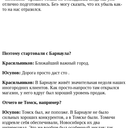
отлично подготовились. Без- могу сказать, что их убыль как-
то на нас отразился.
Поэтому стартовали с Барнаула?
Красильников:
Ближайший важный город.
Юсупов:
Дорога просто даст сто .
Красильников:
В Барнауле живёт значительная недоля наших
иногородних клиентов. Как просто-напросто там открылся
магазин, у него вдруг был хороший уровень продаж.
Отчего не Томск, например?
Юсупов:
Томск был, же попозже. В Барнауле не было
сильных хороших конкурентов, а в Томске были. Томичи
издревле себя обеспечивали, Новосибирск их два
интересовал. Это же вообще был особенный анклав: так