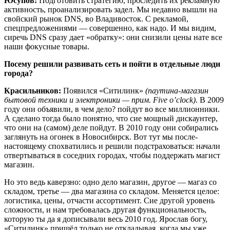
Юсупов:
Подготовить стратегию, проследить их рекламную
активность, проанализировать задел. Мы недавно вышли на
свойский рынок DNS, во Владивосток. С рекламой,
спецпредложениями — совершенно, как надо. И мы видим,
сиречь DNS сразу дает «обратку»: они снизили цены нате все
наши фокусные товары.
Посему решили развивать сеть и пойти в отдельные люди
города?
Красильников:
Появился «Ситилинк»
(
паутина-магазин
бытовой техники и электроники — прим. Five o’clock)
. В 2009
году они объявили, в чем дело? пойдут во все миллионники.
А сделано тогда было понятно, что сие мощный дискаунтер,
что они на (самом) деле пойдут. В 2010 году они собирались
заглянуть на огонек в Новосибирск. Вот тут мы после-
настоящему спохватились и решили подстраховаться: начали
отвертываться в соседних городах, чтобы поддержать магист
магазин.
Но это ведь каверзно: одно дело магазин, другое — магаз со
складом, третье — два магазина со складом. Меняется целое:
логистика, цены, отчасти ассортимент. Сие другой уровень
сложности, и нам требовалась другая функциональность,
которую ты да я дописывали весь 2010 год. Ярослав богу,
«Ситилинк» пришёл только не откладывая, когда мы уже