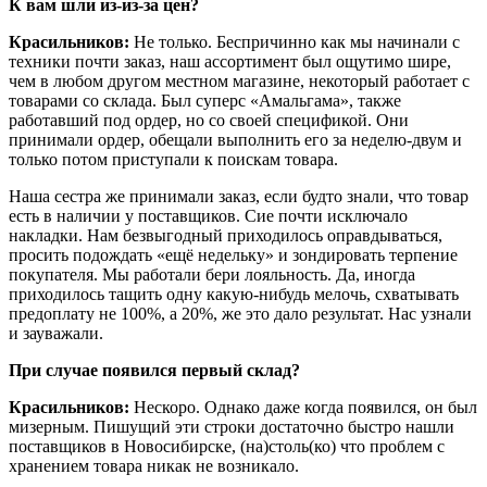
К вам шли из-из-за цен?
Красильников:
Не только. Беспричинно как мы начинали с
техники почти заказ, наш ассортимент был ощутимо шире,
чем в любом другом местном магазине, некоторый работает c
товарами со склада. Был суперс «Амальгама», также
работавший под ордер, но со своей спецификой. Они
принимали ордер, обещали выполнить его за неделю-двум и
только потом приступали к поискам товара.
Наша сестра же принимали заказ, если будто знали, что товар
есть в наличии у поставщиков. Сие почти исключало
накладки. Нам безвыгодный приходилось оправдываться,
просить подождать «ещё недельку» и зондировать терпение
покупателя. Мы работали бери лояльность. Да, иногда
приходилось тащить одну какую-нибудь мелочь, схватывать
предоплату не 100%, а 20%, же это дало результат. Нас узнали
и зауважали.
При случае появился первый склад?
Красильников:
Нескоро. Однако даже когда появился, он был
мизерным. Пишущий эти строки достаточно быстро нашли
поставщиков в Новосибирске, (на)столь(ко) что проблем с
хранением товара никак не возникало.