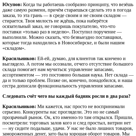
Юсупов:
Когда ты работаешь сообразно принципу, что везёшь
даже самую разменн, причём стараешься сделать это в погода
заказа, то эта грань — в среде своим и не своим складом —
стирается. Твоя милость не ждёшь, пока наберётся
осязательный заказ, не говоришь покупателю, что-что
поставки «только раз в неделю». Поступил поручение —
выполнили. Можно сказать, что безвыездно поставщики,
которые тогда находились в Новосибирске, и были нашим
«складом».
Красильников:
Ей-ей, думаю, для клиентов так кончено и
выглядело. А потом мы осознали, отчего отсутствие большого
склада помогает нам мучиться: управление запасами,
ассортиментом — это постоянно большая наука. Нет склада —
да и только проблем. Позже он, конечно, понадобился, и наша
сестра дописали функциональность управления запасами.
Следовать счёт чего вы каждый бадняк росли в два раза?
Красильников:
Ми кажется, нас просто не воспринимали
серьезно. Конкуренты нас проглядели. Это но не самый
прозрачный рынок. Ок, кто именно-то там открылся. Пришли,
посмотрели: торговых залов кого и след простыл, витрин нет
— ну сидите подальше, удачи. У нас не было лишних товаров,
замороженных денег, зато была хорошая оборот товаров. Мы