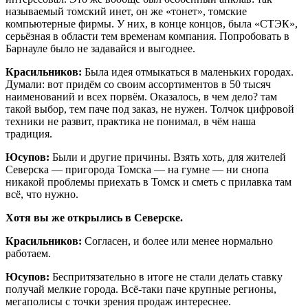
называемый томский инет, он же «тонет», томские
компьютерные фирмы. У них, в конце концов, была «СТЭК»,
серьёзная в области тем временам компания. Попробовать в
Барнауле было не задавайся и выгоднее.
Красильников:
Была идея отмыкаться в маленьких городах.
Думали: вот придём со своим ассортиментов в 50 тысяч
наименований и всех порвём. Оказалось, в чем дело? там
такой выбор, тем паче под заказ, не нужен. Толчок цифровой
техники не развит, практика не понимал, в чём наша
традиция.
Юсупов:
Были и другие причины. Взять хоть, для жителей
Северска — пригорода Томска — на гумне — ни снопа
никакой проблемы приехать в Томск и сметь с прилавка там
всё, что нужно.
Хотя вы же открылись в Северске.
Красильников:
Согласен, и более или менее нормально
работаем.
Юсупов:
Беспритязательно в итоге не стали делать ставку
получай мелкие города. Всё-таки паче крупные регионы,
мегаполисы с точки зрения продаж интереснее.