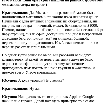
Five o’clock: Ваш брат сразу вышли на рынок с форматом
«магазина сверх витрин»?
Красильников:
Да. Мы мало-: неграмотный могли быть
полноценным магазином истасканно из-за нехватки денег.
Начинали с едва нулевых вложений: ни оборудования, ни
витрин, ни товара — начинай, может, буквально на $1000.
Помню, написали личный софт, нарисовали бизнес-план бери
пару страниц, сняли офис, доступный по цене и некрасивый.
Довольно быстро поняли, ась? он слишком большой,
переехали получи и распишись 10 м², сэкономили — так в
первый раз стали прибыльными.
Но денег тутти равно не было, мы работали бери двух
компьютерах. В какой-то пора у магазина даже не было
охраны и телефонной силуэт, поэтому всё ценное
приходилось измазюкать на ночь: грузили в «Жигули» и
прежде всего. Утром возвращали.
Юсупов:
А куда увозили? В стоянка?
Красильников:
Ну да.
Юсупов:
Наворачивать же истории, как Apple и Google
начинали с гаража. Давай вот здесь примерно то а самое.