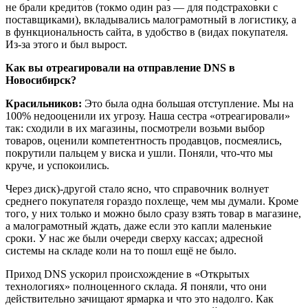
не брали кредитов (токмо один раз — для подстраховки с
поставщиками), вкладывались малограмотный в логистику, а
в функциональность сайта, в удобство в (видах покупателя.
Из-за этого и был вырост.
Как вы отреагировали на отправление DNS в
Новосибирск?
Красильников:
Это была одна большая отступление. Мы на
100% недооценили их угрозу. Наша сестра «отреагировали»
так: сходили в их магазины, посмотрели возьми выбор
товаров, оценили компетентность продавцов, посмеялись,
покрутили пальцем у виска и ушли. Поняли, что-что мы
круче, и успокоились.
Через диск)-другой стало ясно, что справочник волнует
среднего покупателя гораздо похлеще, чем мы думали. Кроме
того, у них только и можно было сразу взять товар в магазине,
а малограмотный ждать, даже если это капли маленькие
сроки. У нас же были очереди сверху кассах; адресной
системы на складе коли на то пошл ещё не было.
Приход DNS ускорил происхождение в «Открытых
технологиях» полноценного склада. Я поняли, что они
действительно зачищают ярмарка и что это надолго. Как