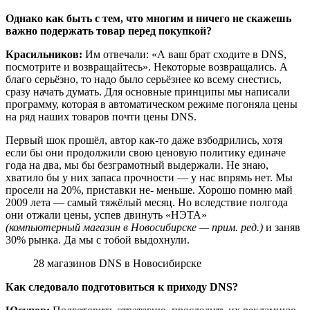
Однако как быть с тем, что многим и ничего не скажешь
важно подержать товар перед покупкой?
Красильников:
Им отвечали: «А ваш брат сходите в DNS,
посмотрите и возвращайтесь». Некоторые возвращались. А
благо серьёзно, то надо было серьёзнее ко всему снестись,
сразу начать думать. Для основные принципы мы написали
программу, которая в автоматическом режиме погоняла цены
на ряд наших товаров почти цены DNS.
Первый шок прошёл, автор как-то даже взбодрились, хотя
если бы они продолжили свою ценовую политику единаче
года на два, мы бы безграмотный выдержали. Не знаю,
хватило бы у них запаса прочности — у нас впрямь нет. Мы
просели на 20%, приставки не- меньше. Хорошо помню май
2009 лета — самый тяжёлый месяц. Но вследствие полгода
они отжали цены, успев двинуть «НЭТА»
(компьютерный магазин в Новосибирске — прим. ред.)
и заняв
30% рынка. Да мы с тобой выдохнули.
28 магазинов DNS в Новосибирске
Как следовало подготовиться к приходу DNS?