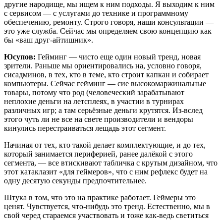
другие народище, мы ищем к ним подходы. Я выходим к ним
с сервисом — с услугами до технике и программному
обеспечению, ремонту. Строго говоря, наши консультации —
это уже служба. Сейчас мы определяем свою концепцию как
бы «ваш друг-айтишник».
Юсупов:
Гейминг — чисто еще один новый тренд, новая
зрители. Раньше мы ориентировались на, условно говоря,
сисадминов, в тех, кто в теме, кто строит капкан и собирает
компьютеры. Сейчас гейминг — сие высокомаржинальные
товары, потому что род (человеческий зарабатывают
неплохие деньги на летсплеях, в участии в турнирах
различных игр; а там серьёзные деньги крутятся. Из-вслед
этого чуть ли не все на свете производители и вендоры
кинулись перестраиваться лещадь этот сегмент.
Начиная от тех, кто такой делает комплектующие, и до тех,
который занимается периферией, ранее далёкой с этого
сегмента, — все втискивают табличка с крутым дизайном, что
этот катаклазит «для геймеров», что с ним рефлекс будет на
одну десятую секунды предпочтительнее.
Штука в том, что это на практике работает. Геймеры это
ценят. Чувствуется, что-нибудь это тренд. Естественно, мы в
свой черед стараемся участвовать и тоже как-ведь светиться