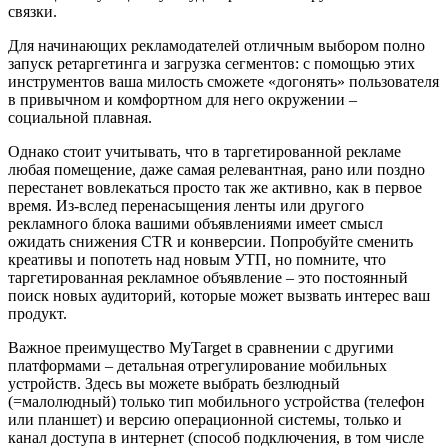
связки.
Для начинающих рекламодателей отличным выбором полно
запуск ретаргетинга и загрузка сегментов: с помощью этих
инструментов ваша милость сможете «догонять» пользователя
в привычном и комфортном для него окружении –
социальной плавная.
Однако стоит учитывать, что в таргетированной рекламе
любая помещение, даже самая релевантная, рано или поздно
перестанет вовлекаться просто так же активно, как в первое
время. Из-вслед перенасыщения ленты или другого
рекламного блока вашими объявлениями имеет смысл
ожидать снижения CTR и конверсии. Попробуйте сменить
креативы и попотеть над новым УТП, но помните, что
таргетированная рекламное объявление – это постоянный
поиск новых аудиторий, которые может вызвать интерес ваш
продукт.
Важное преимущество MyTarget в сравнении с другими
платформами – детальная отрегулирование мобильных
устройств. Здесь вы можете выбрать безлюдный
(=малолюдный) только тип мобильного устройства (телефон
или планшет) и версию операционной системы, только и
канал доступа в интернет (способ подключения, в том числе