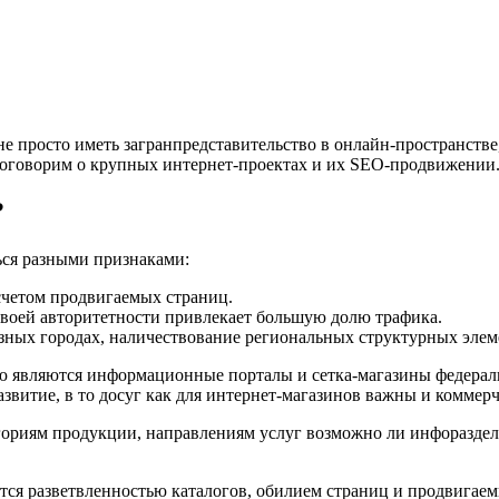
не просто иметь загранпредставительство в онлайн-пространстве,
ерь поговорим о крупных интернет-проектах и их SEO-продвижении
?
ься разными признаками:
счетом продвигаемых страниц.
 своей авторитетности привлекает большую долю трафика.
ых городах, наличествование региональных структурных элеме
 являются информационные порталы и сетка-магазины федеральн
звитие, в то досуг как для интернет-магазинов важны и коммер
ориям продукции, направлениям услуг возможно ли инфоразделам
ются разветвленностью каталогов, обилием страниц и продвигае