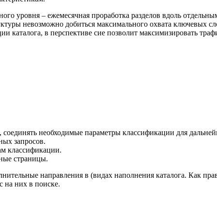
ного уровня – ежемесячная проработка разделов вдоль отдельн
ктуры невозможно добиться максимального охвата ключевых сло
ции каталога, в перспективе сие позволит максимизировать тра
, соединять необходимые параметры классификации для дальней
ных запросов.
ам классификации.
ные страницы.
нительные направления в (видах наполнения каталога. Как прав
 на них в поиске.