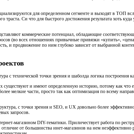
циализируются для определенном сегменте и выходят в ТОП всл
о траста. Си что для быстрого достижения результата хоть куда
едставляют коммерческие потенциал, обладающие соответствующи
росов (во всех отношениях привычные привязки «купить», «цена»,
ть, и продвижение по ним глубоко зависит от выбранной контент
роектов
тура с технической точки зрения и шаболда логика построения ка
них существуют и имеют определенную историю, потому как что 
лее мелкие части, просто так как оптимизация по всему направ
руктура, с точки зрения и SEO, и UX довольно более эффективно
евых запросов.
тернет-магазином DIY-тематики. Приличествует работа по рестр
 в отличие от большинства инет-магазинов на нем неэффективно
актеристикам.