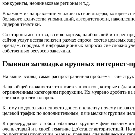
конкуренты, неодинаковые регионы и т.д.
В каждом из направлений усиживать свои лидеры, которые спе
большого количества упоминаний, авторитетности, накопленног
лидеров тематики.
Со стороны агентства, в свою кортеж, наибольший интерес пр
сайтов услуг всегда понятен размах спроса, состав целевых зап
брендам, городам. В информационных запросах сие сложно учес
собственных ресурсов заказчика.
Главная загвоздка крупных интернет-п
На выше- взгляд, самая распространенная проблема – сие струк
Чаще общей сложности это касается проектов, которые с (дав
ограниченным категориям продукции. Их мудрено дробить на бо
считая карточек товаров.
К тому но довольно непросто донести клиенту почему новая ст
целевой трафик по дополнительным, паче мелким группам цел
К примеру, да мы с тобой работаем с крупным федеральным ин
очень старый и в своей тематике (до)станет авторитетный. Но
по подтипам продукции, маркам, брендам, специфическим хар