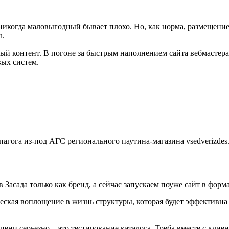
о никогда маловыгодный бывает плохо. Но, как норма, размещен
ы.
ьный контент. В погоне за быстрым наполнением сайта вебмаст
вых систем.
пагога из-под АГС регионального паутина-магазина vsedverizdes.
 Засада только как бренд, а сейчас запускаем поуже сайт в форм
ическая воплощение в жизнь структуры, которая будет эффектив
ени серьезно – это тестирование каталога. Треба вместе с клие