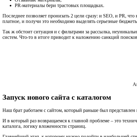
PR-материалы бери трастовых площадках.
Последнее позволяет пронизать 2 цели сразу: и SEO, и PR, чт
платное, и получи это необходимо выделять серьезные бюджет
Так ж обстоит ситуация и с фильтрами за рассылка, неуникал
систем. Что-то в итоге приводит к наложению санкций поиско
А
Запуск нового сайта с каталогом
Наш брат работаем с сайтом, который раньше был представлен в
И в который раз возвращаемся к главной проблеме – это техн
каталога, логику вложенности страниц.
Главнейший этап, к которому нужно подойти в наибольшей степ