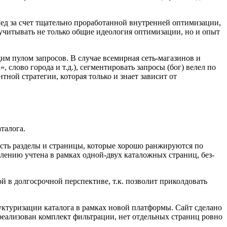
ед за счет тщательно проработанной внутренней оптимизации,
 учитывать не только общие идеология оптимизации, но и опыт
м пулом запросов. В случае всемирная сеть-магазинов и
 слово города и т.д.), сегментировать запросы (бог) велел по
ной стратегии, которая только и знает зависит от
талога.
есть разделы и страницы, которые хорошо ранжируются по
лению учтена в рамках одной-двух каталожных страниц, без-
й в долгосрочной перспективе, т.к. позволит приколдовать
уктуризации каталога в рамках новой платформы. Сайт сделано
 реализован комплект фильтрации, нет отдельных страниц ровно