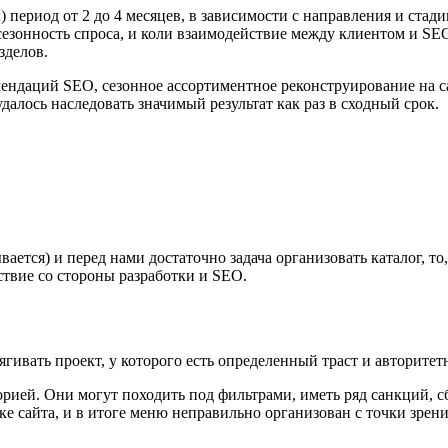
) период от 2 до 4 месяцев, в зависимости с направления и стад
езонность спроса, и коли взаимодействие между клиентом и SEO
зделов.
мендаций SEO, сезонное ассортиментное реконструирование на с
алось наследовать значимый результат как раз в сходный срок.
ается) и перед нами достаточно задача организовать каталог, то
твие со стороны разработки и SEO.
гивать проект, у которого есть определенный траст и авторитет
орией. Они могут походить под фильтрами, иметь ряд санкций, 
ке сайта, и в итоге меню неправильно организован с точки зрен