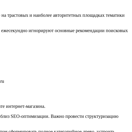
ие на трастовых и наиболее авторитетных площадках тематики
ера ежесекундно игнорируют основные рекомендации поисковых
ru
ате интернет-магазина.
на близ SEO-оптимизации. Важно провести структуризацию
нтом сформировать полное категорийное древо, устроить