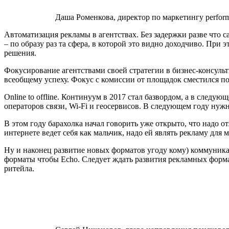
Даша Роменкова, директор по маркетингу perfor
Автоматизация рекламы в агентствах. Без задержки разве что с
– по образу раз та сфера, в которой это видно доходчиво. П
решения.
Фокусирование агентствами своей стратегии в бизнес-консуль
всеобщему успеху. Фокус с комиссии от площадок сместился по
Online to offline. Континуум в 2017 стал базвордом, а в след
операторов связи, Wi-Fi и геосервисов. В следующем году нуж
В этом году барахолка начал говорить уже открыто, что надо от
интернете ведет себя как мальчик, надо ей являть рекламу для 
Ну и наконец развитие новых форматов угоду кому) коммуника
форматы чтобы Echo. Следует ждать развития рекламных форма
ритейла.