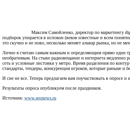
Максим Самойленко, директор по маркетингу digi
подборок упирается в испокон (веков известные и всем понят
это скучно и не ново, несколько меняет альвар рынка, но не мен
Лично я считаю самым важным и определяющим прямо один тре
необратимым. На стыке радиовещание и интернета медленно рас
сеть и условные листовки у метро. Время разделения по конту
стандарты, тендеры, конкуренция игроков, которые раньше и б
И сие не все. Теперь предлагаем вам поучаствовать в опросе и
Результаты опроса опубликуем после праздников.
Источник:
www.seonews.ru