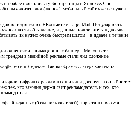
ok в ноябре появились турбо-страницы в Яндексе. Сие
обы выколотить лид (звонок), мобильный сайт уже не нужен.
едавно подтянулись ВКонтакте и TargetMail. Популярность
нужно завести объявление, и данные пользователя в двоечка
абатывать их нужно очень быстрым шагом – в идеале в течение
еодополнениями, анимационные баннеры Motion нате
ным трендом в медийной рекламе стали лид-сложение.
ogle, но и в Яндексе. Таким образом, лагерь контекста
удиторию цифровых рекламных щитов и догонять в онлайне тех
ек: тех, кто заходил держи сайт рекламодателя, и тех, кто
екламодателя.
 офлайн-данные (базы пользователей), таргетинги возьми