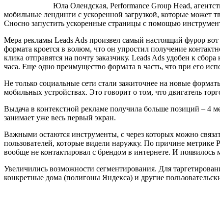
Юла Олендская, Performance Group Head, агентст
мобильные лендинги с ускоренной загрузкой, которые может т
Сносно запустить ускоренные страницы с помощью инструмен
Мера рекламы Leads Ads произвел самый настоящий фурор вот в
формата кроется в волюм, что он упростил получение контактн
клика отправятся на почту заказчику. Leads Ads удобен к сбор
часа. Еще одно преимущество формата в часть, что при его ис
Не только социальные сети стали зажиточнее на новые формат
мобильных устройствах. Это говорит о том, что двигатель то
Выдача в контекстной рекламе получила больше позиций – 4 ме
занимает уже весь первый экран.
Важными остаются инструменты, с через которых можно связа
пользователей, которые видели наружку. По причине метрике PVL 
вообще не контактировал с брендом в интернете. И появилось
Увеличились возможности сегментирования. Для таргетировани
конкретные дома (полигоны Яндекса) и другие пользовательск