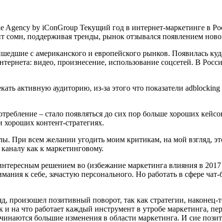
 Agency by iConGroup Текущий год в интернет-маркетинге в Ро
жит сомн, поддерживая тренды, рынок отзывался появлением нов
шедшие с американского и европейского рынков. Появилась куд
нтернета: видео, произнесение, использование соцсетей. В Росс
ать активную аудиторию, из-за этого что показатели adblocking 
требление – стало появляться до сих пор больше хороших кейсо
 хороших контент-стратегиях.
лы. При всем желании угодить моим критикам, на мой взгляд, э
 каналу как к маркетинговому.
интересным решением во (избежание маркетинга влияния в 2017 г
ия к себе, зачастую персонального. Но работать в сфере чат-б
ляд, произошел позитивный поворот, так как стратегии, наконец
к и на что работает каждый инструмент в утробе маркетинга, пе
ачинаются большие изменения в области маркетинга. И сие пози