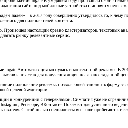
о продвижения Ingate В уходящем году произошло окончательно
адаптация сайта под мобильные устройства становятся неотъемл
Баден-Баден» – в 2017 году совершенно утвердилось то, к чему 
полезного для пользователей контента.
. Произошел настоящий бревно кластеризаторов, текстовых анал
редлагать рынку релевантные сервис.
ме Ingate Автоматизация коснулась и контекстной рекламы. В 2
 выставления став для получения лидов по заранее заданной цен
ное пользование рекламы, позволяющей заполнить форму заявки
вашей целевой аудитории.
зиции в конкуренции с телерекламой. Симпатия уже не ограничи
r, Instagram, Periscope, ВКонтакте. Покамест для успешного вед
ьзователя. С этой целью специалисты все чаще прибегают к иссл