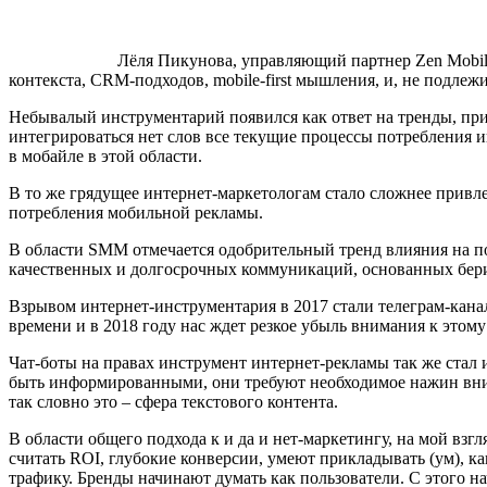
Лёля Пикунова, управляющий партнер Zen Mobile
контекста, CRM-подходов, mobile-first мышления, и, не подле
Небывалый инструментарий появился как ответ на тренды, при
интегрироваться нет слов все текущие процессы потребления и
в мобайле в этой области.
В то же грядущее интернет-маркетологам стало сложнее привлек
потребления мобильной рекламы.
В области SMM отмечается одобрительный тренд влияния на по
качественных и долгосрочных коммуникаций, основанных бери
Взрывом интернет-инструментария в 2017 стали телеграм-кана
времени и в 2018 году нас ждет резкое убыль внимания к этому
Чат-боты на правах инструмент интернет-рекламы так же стал 
быть информированными, они требуют необходимое нажин вниман
так словно это – сфера текстового контента.
В области общего подхода к и да и нет-маркетингу, на мой взг
считать ROI, глубокие конверсии, умеют прикладывать (ум), ка
трафику. Бренды начинают думать как пользователи. С этого н