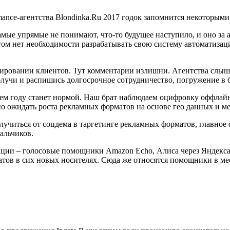
mance-агентства Blondinka.Ru 2017 годок запомнится некоторыми
амые упрямые не понимают, что-то будущее наступило, и оно за 
ри этом нет необходимости разрабатывать свою систему автомат
тировании клиентов. Тут комментарии излишни. Агентства слышат
лучи и распишись долгосрочное сотрудничество, погружение в б
ующем году станет нормой. Наш брат наблюдаем оцифровку оффлай
но ожидать роста рекламных форматов на основе гео данных и м
лучиться от соцдема в таргетинге рекламных форматов, главное с
мальчиков.
ции – голосовые помощники Amazon Echo, Алиса через Яндекса. 
тов в сих новых носителях. Сюда же относятся помощники в ме