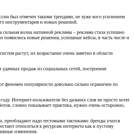
ссии был отмечен такими трендами, не хуже кого усилением
ого инструментария и новых решений.
а сильная волна нативной рекламы – реклама стала успешно
ии появились новые решения, успешные кейсы, в часть числе и
систем растут, их возрастание очень заметно в области
в удачных продаж из социальных сетей, построения
тот феномен популярности довольно сильно ограничен по
оду. Интернет-пользователи без дальних слов не просто хотят
отов, словно показывает практика, нужно очень осторожно,
-то, преобладают надо тестовыми тактиками: бренды учатся
рестают относиться к ресурсам интернета как к пустому
тивные изменения.