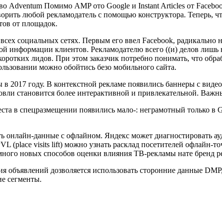
во Adventum Помимо AMP ото Google и Instant Articles от Facebo
ворить любой рекламодатель с помощью конструктора. Теперь, чт
тов от площадок.
сех социальных сетях. Первым его ввел Facebook, радикально н
ой информации клиентов. Рекламодателю всего ((и) делов лишь 
а коротких лидов. При этом заказчик потребно понимать, что обр
пользовании можно обойтись безо мобильного сайта.
ы в 2017 году. В контекстной рекламе появились баннеры с вид
рговли становится более интерактивной и привлекательной. Важ
ста в спецразмещении появились мало-: неграмотный только в Go
ть онлайн-данные с офлайном. Яндекс может диагностировать а
(place visits lift) можно узнать расклад посетителей офлайн-точ
 много новых способов оценки влияния ТВ-рекламы нате бренд р
я объявлений дозволяется использовать сторонние данные DMP,
ие сегменты.