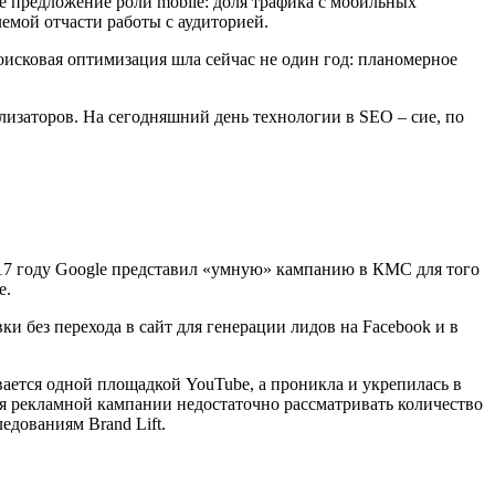
е предложение роли mobile: доля трафика с мобильных
емой отчасти работы с аудиторией.
поисковая оптимизация шла сейчас не один год: планомерное
изаторов. На сегодняшний день технологии в SEO – сие, по
017 году Google представил «умную» кампанию в КМС для того
е.
 без перехода в сайт для генерации лидов на Facebook и в
вается одной площадкой YouTube, а проникла и укрепилась в
ения рекламной кампании недостаточно рассматривать количество
едованиям Brand Lift.