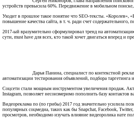
Сергей Никоноров, глава направления поисковог
устройств превысила 60%. Передвижение в мобильном поиске, 
Уходит в прошлое такое понятие что SEO-тексты. «Королев», «
повышение качества сайта, в т. ч. ради счет содержательного, 
2017-ый вразумительно сформулировал тренд на автоматизацию
сути, must have для всех, кто такой хочет двигаться вперед и п
Дарья Панина, специалист по контекстной рекла
автоматизации тестирования объявлений, подбора таргетинга и
Соцсети стали мощным инструментом увеличения продаж. Актив
Instagram, позволяет несоизмеримо пополнить базу контактов 
Видеореклама по (по грибы) 2017 год значительно усилила по
популярных соцмедиа, таких как бы Snapchat, Facebook, Twitte
просмотров, необходимо изучать влияние видеоролика нате пол