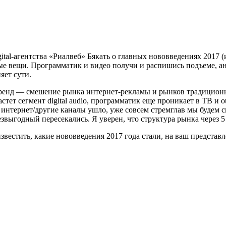
tal-агентства «Риалвеб» Бякать о главных нововведениях 2017 (и
ные вещи. Программатик и видео получи и распишись подъеме, а
яет сути.
нд — смешение рынка интернет-рекламы и рынков традиционных
тет сегмент digital audio, программатик еще проникает в ТВ и 
р интернет/другие каналы ушло, уже совсем стремглав мы будем
езвыгодный пересекались. Я уверен, что структура рынка через 
 известить, какие нововведения 2017 года стали, на ваш предст