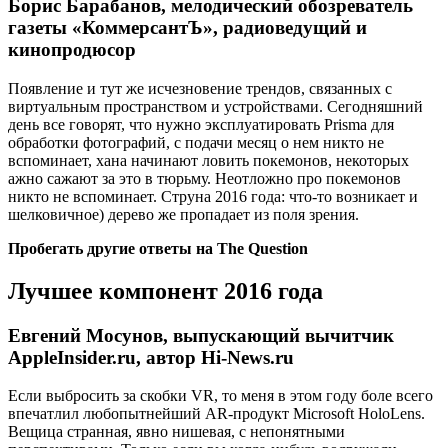
Борис Барабанов, мелодический обозреватель
газеты «КоммерсантЪ», радиоведущий и
кинопродюсор
Появление и тут же исчезновение трендов, связанных с
виртуальным пространством и устройствами. Сегодняшний
день все говорят, что нужно эксплуатировать Prisma для
обработки фотографий, с подачи месяц о нем никто не
вспоминает, хана начинают ловить покемонов, некоторых
ажно сажают за это в тюрьму. Неотложно про покемонов
никто не вспоминает. Струна 2016 года: что-то возникает и
шелковичное) дерево же пропадает из поля зрения.
Пробегать другие ответы на The Question
Лучшее компонент 2016 года
Евгений Мосунов, выпускающий вычитчик
AppleInsider.ru, автор Hi-News.ru
Если выбросить за скобки VR, то меня в этом году боле всего
впечатлил любопытнейший AR-продукт Microsoft HoloLens.
Вещица странная, явно нишевая, с непонятными