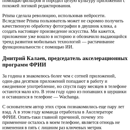
помощью фильтров и породил целую культуру приложений с
похожей логикой редактирования.
Prisma сделала революцию, использовав нейросети.
Вследствие Prisma пользователь может не скромно получить
качественную обработку фотографии в двушник клика, а
создать настоящее произведение искусства. Ми кажется,
приложение уже вошло в историю и обозначило выдающийся
тренд развития мобильных технологий — растачивание
функциональности с помощью ИИ.
Дмитрий Калаев, председатель акселерационных
программ ФРИИ
За година я знакомлюсь более чем с сотней приложений,
один-два десятков приложений попадают в работу и
ежедневное употребление, но спустя пару месяцев в телефоне
остаются мало кто. В этом году одно из попавших в шуршики
и оставшихся в телефоне — Wachanga.
С основателем автор этих строк познакомились еще пару лет
взад. А в этом году команда отработала в Акселераторе
ФРИИ. Опять-таки главной причиной, почему это
применение осталось в моем телефоне, является отнюдь не
изменения в пять с лишним раз ключевых метрик