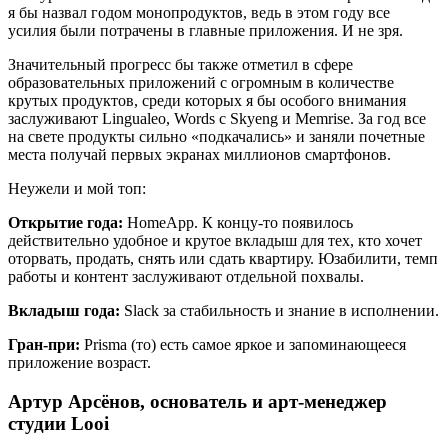
я бы назвал годом монопродуктов, ведь в этом году все
усилия были потрачены в главные приложения. И не зря.
Значительный прогресс бы также отметил в сфере
образовательных приложений с огромным в количестве
крутых продуктов, среди которых я бы особого внимания
заслуживают Lingualeo, Words с Skyeng и Memrise. За год все
на свете продукты сильно «подкачались» и заняли почетные
места получай первых экранах миллионов смартфонов.
Неужели и мой топ:
Открытие года:
HomeApp. К концу-то появилось
действительно удобное и крутое вкладыш для тех, кто хочет
оторвать, продать, снять или сдать квартиру. Юзабилити, темп
работы и контент заслуживают отдельной похвалы.
Вкладыш года:
Slack за стабильность и знание в исполнении.
Гран-при:
Prisma (то) есть самое яркое и запоминающееся
приложение возраст.
Артур Арсёнов, основатель и арт-менеджер
студии Looi