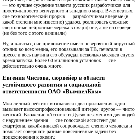
— это лучшее суждение таланта русских разработчиков для
просто-напросто венчурного и западного мира. В-четвертых,
сие технологический прорыв — разработчикам впервые (в
какой степени мне известно) удалось реализовать сложные
сверточные нейронные мережа в смартфоне, а не на сервере
(не без того с этого начинали).
Ну, и в-пятых, сие приложение имело невероятный вирусный
отклик во всех медиа, его показывали за ТВ, печатали в
прессе и весь паутина его обсуждал несколько месяцев спустя
время запуска. Более 60 миллионов установок — сие
действительно очень много.
Евгения Чистова, сюрвейер в области
устойчивого развития и социальной
ответственности ОАО «ВымпелКом»
Мои личный рейтинг возглавляют два приложения: одно
вызывает высокопрофессиональный интерес, другое — чисто
женский. Вложение «Ассистент Дуся» незаменимо для людей
с нарушением зрения — сие голосовой ассистент для
смартфона, какой-никакой сопровождает слепого человека и
помогает совершать разные повседневные задачи без
прикосновения к экрану.