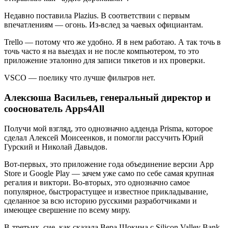
Недавно поставила Plazius. В соответствии с первым
впечатлениям — огонь. Из-вслед за чаевых официантам.
Trello — потому что же удобно. Я в нем работаю. А так точь в
точь часто я на выездах и не после компьютером, то это
приложение эталонно для записи тикетов и их проверки.
VSCO — поелику что лучше фильтров нет.
Алексюша Васильев, генеральный директор и
сооснователь Apps4All
Получи мой взгляд, это однозначно адденда Prisma, которое
сделал Алексей Моисеенков, и помогли рассучить Юрий
Гурский и Николай Давыдов.
Вот-первых, это приложение года объединение версии App
Store и Google Play — зачем уже само по себе самая крупная
регалия и виктори. Во-вторых, это однозначно самое
популярное, быстрорастущее и известное прикладывание,
сделанное за всю историю русскими разработчиками и
имеющее свершение по всему миру.
В-третьих, сие, как сказала Вера Шокина с Silicon Valley Bank,