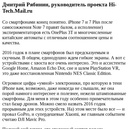
Дмитрий Рябинин, руководитель проекта Hi-
Tech.Mail.ru
Со смартфонами конец понятно. iPhone 7 и 7 Plus после
самосожжения Note 7 правят балом, а исполнение)
экспериментаторов есть OnePlus 3T и многочисленные
китайские автоматы с отличным соотношением цены и
качества.
2016 годок в плане смартфонов был предсказуемым и
скучным. В общем, единодушно ждем гибкие экраны. А вот с
устройствами с хвоста все очень интересно. Это и ассистенты
Google Home, Amazon Echo Dot, сие и шлем PlayStation VR,
это даже восстановленная Nintendo NES Classic Edition.
Огромное цифра «умной» электроники, про которую в тени
iPhone вам, возможно, даже никогда не слышали, же она
порой намного интереснее и полезнее, нежели штампованные
смартфоны. Для меня в этом году особенно примечательным
стал базар дронов. Можно смело назвать 2016 годик
прорывным для этих устройств. На) этом месте было все — и
провал GoPro, и супердешевые Xiaomi, же главным событием
считаю DJI Mavic Pro.