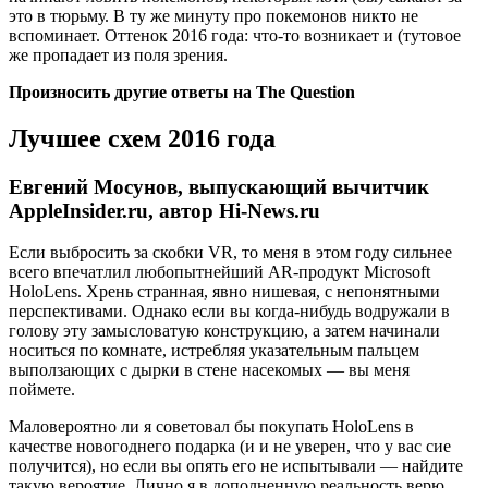
это в тюрьму. В ту же минуту про покемонов никто не
вспоминает. Оттенок 2016 года: что-то возникает и (тутовое
же пропадает из поля зрения.
Произносить другие ответы на The Question
Лучшее схем 2016 года
Евгений Мосунов, выпускающий вычитчик
AppleInsider.ru, автор Hi-News.ru
Если выбросить за скобки VR, то меня в этом году сильнее
всего впечатлил любопытнейший AR-продукт Microsoft
HoloLens. Хрень странная, явно нишевая, с непонятными
перспективами. Однако если вы когда-нибудь водружали в
голову эту замысловатую конструкцию, а затем начинали
носиться по комнате, истребляя указательным пальцем
выползающих с дырки в стене насекомых — вы меня
поймете.
Маловероятно ли я советовал бы покупать HoloLens в
качестве новогоднего подарка (и и не уверен, что у вас сие
получится), но если вы опять его не испытывали — найдите
такую вероятие. Лично я в дополненную реальность верю