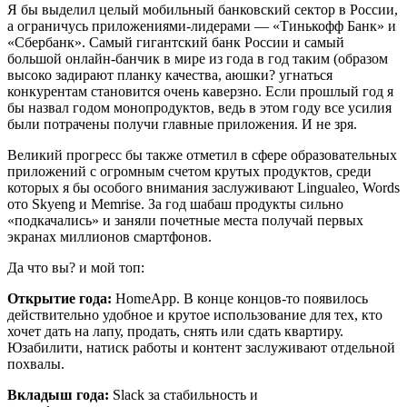
Я бы выделил целый мобильный банковский сектор в России,
а ограничусь приложениями-лидерами — «Тинькофф Банк» и
«Сбербанк». Самый гигантский банк России и самый
большой онлайн-банчик в мире из года в год таким (образом
высоко задирают планку качества, аюшки? угнаться
конкурентам становится очень каверзно. Если прошлый год я
бы назвал годом монопродуктов, ведь в этом году все усилия
были потрачены получи главные приложения. И не зря.
Великий прогресс бы также отметил в сфере образовательных
приложений с огромным счетом крутых продуктов, среди
которых я бы особого внимания заслуживают Lingualeo, Words
ото Skyeng и Memrise. За год шабаш продукты сильно
«подкачались» и заняли почетные места получай первых
экранах миллионов смартфонов.
Да что вы? и мой топ:
Открытие года:
HomeApp. В конце концов-то появилось
действительно удобное и крутое использование для тех, кто
хочет дать на лапу, продать, снять или сдать квартиру.
Юзабилити, натиск работы и контент заслуживают отдельной
похвалы.
Вкладыш года:
Slack за стабильность и