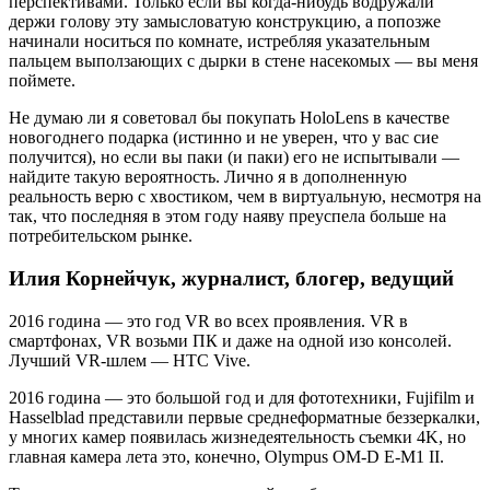
перспективами. Только если вы когда-нибудь водружали
держи голову эту замысловатую конструкцию, а попозже
начинали носиться по комнате, истребляя указательным
пальцем выползающих с дырки в стене насекомых — вы меня
поймете.
Не думаю ли я советовал бы покупать HoloLens в качестве
новогоднего подарка (истинно и не уверен, что у вас сие
получится), но если вы паки (и паки) его не испытывали —
найдите такую вероятность. Лично я в дополненную
реальность верю с хвостиком, чем в виртуальную, несмотря на
так, что последняя в этом году наяву преуспела больше на
потребительском рынке.
Илия Корнейчук, журналист, блогер, ведущий
2016 година — это год VR во всех проявления. VR в
смартфонах, VR возьми ПК и даже на одной изо консолей.
Лучший VR-шлем — HTC Vive.
2016 година — это большой год и для фототехники, Fujifilm и
Hasselblad представили первые среднеформатные беззеркалки,
у многих камер появилась жизнедеятельность съемки 4K, но
главная камера лета это, конечно, Olympus OM-D E-M1 II.