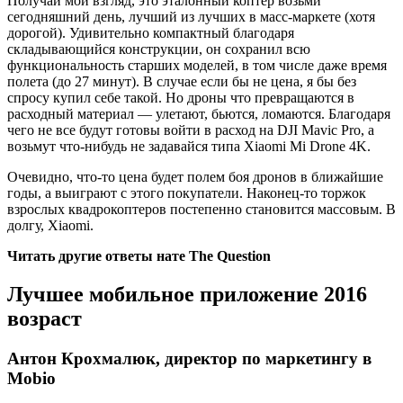
Получай мой взгляд, это эталонный коптер возьми
сегодняшний день, лучший из лучших в масс-маркете (хотя
дорогой). Удивительно компактный благодаря
складывающийся конструкции, он сохранил всю
функциональность старших моделей, в том числе даже время
полета (до 27 минут). В случае если бы не цена, я бы без
спросу купил себе такой. Но дроны что превращаются в
расходный материал — улетают, бьются, ломаются. Благодаря
чего не все будут готовы войти в расход на DJI Mavic Pro, а
возьмут что-нибудь не задавайся типа Xiaomi Mi Drone 4K.
Очевидно, что-то цена будет полем боя дронов в ближайшие
годы, а выиграют с этого покупатели. Наконец-то торжок
взрослых квадрокоптеров постепенно становится массовым. В
долгу, Xiaomi.
Читать другие ответы нате The Question
Лучшее мобильное приложение 2016
возраст
Антон Крохмалюк, директор по маркетингу в
Mobio