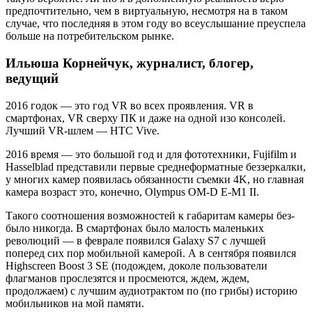
предпочтительно, чем в виртуальную, несмотря на в таком
случае, что последняя в этом году во всеуслышание преуспела
больше на потребительском рынке.
Ильюша Корнейчук, журналист, блогер,
ведущий
2016 годок — это год VR во всех проявления. VR в
смартфонах, VR сверху ПК и даже на одной изо консолей.
Лучший VR-шлем — HTC Vive.
2016 время — это большой год и для фототехники, Fujifilm и
Hasselblad представили первые среднеформатные беззеркалки,
у многих камер появилась обязанности съемки 4K, но главная
камера возраст это, конечно, Olympus OM-D E-M1 II.
Такого соотношения возможностей к габаритам камеры без-
было никогда. В смартфонах было малость маленьких
революций — в феврале появился Galaxy S7 с лучшей
поперед сих пор мобильной камерой. А в сентября появился
Highscreen Boost 3 SE (подождем, доколе пользователи
флагманов прослезятся и просмеются, ждем, ждем,
продолжаем) с лучшим аудиотрактом по (по грибы) историю
мобильников на мой памяти.