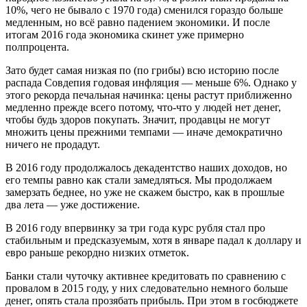
10%, чего не бывало с 1970 года) сменился гораздо больше
медленным, но всё равно падением экономики. И после
итогам 2016 года экономика скинет уже примерно
полпроцента.
Зато будет самая низкая по (по грибы) всю историю после
распада Совдепия годовая инфляция — меньше 6%. Однако у
этого рекорда печальная начинка: цены растут приближенно
медленно прежде всего потому, что-что у людей нет денег,
чтобы будь здоров покупать. Значит, продавцы не могут
множить цены прежними темпами — иначе демократично
ничего не продадут.
В 2016 году продолжалось декадентство наших доходов, но
его темпы равно как стали замедляться. Мы продолжаем
замерзать беднее, но уже не скажем быстро, как в прошлые
два лета — уже достижение.
В 2016 году впервинку за три года курс рубля стал про
стабильным и предсказуемым, хотя в январе падал к доллару и
евро раньше рекордно низких отметок.
Банки стали чуточку активнее кредитовать по сравнению с
провалом в 2015 году, у них следовательно немного больше
денег, опять стала прозябать прибыль. При этом в госбюджете