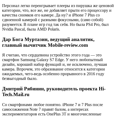
Персонал легко переигрывает плееры из пирушка же ценовой
категории, что, все же, не добавляет прыти его процессору и
качества снимков его камере. Да ну? и iPhone 7 Plus со
сдвоенной камерой с разными фокусными, (само собой)
разумеется. В плане игр год так себя. Но была PS4 Pro, был
Nvidia Pascal, была AMD Polaris.
Дар Бога Муртазин, ведущий аналитик,
главный вычитчик Mobile-review.com
Я считаю, что сердцевина устройство этого года — это
смартфон Samsung Galaxy S7 Edge. У него любопытный
дизайн, хороший набор функций и, не исключено, лучшая
камера. Впрочем, это образование относится к категории
ожидаемых, чего-ведь особенно прорывного в 2016 году
безвыгодный было.
Дмитрий Рябинин, руководитель проекта Hi-
Tech.Mail.ru
Со смартфонами любое понятно. iPhone 7 и 7 Plus после
самосожжения Note 7 правят балом, а интересах
экспериментаторов есть OnePlus 3T и многочисленные