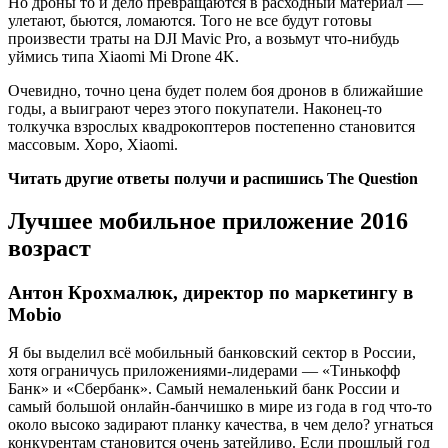
Но дроны то и дело превращаются в расходный материал —
улетают, бьются, ломаются. Того не все будут готовы
произвести траты на DJI Mavic Pro, а возьмут что-нибудь
уймись типа Xiaomi Mi Drone 4K.
Очевидно, точно цена будет полем боя дронов в ближайшие
годы, а выиграют через этого покупатели. Наконец-то
толкучка взрослых квадрокоптеров постепенно становится
массовым. Хоро, Xiaomi.
Читать другие ответы получи и распишись The Question
Лучшее мобильное приложение 2016
возраст
Антон Крохмалюк, директор по маркетингу в
Mobio
Я бы выделил всё мобильный банковский сектор в России,
хотя ограничусь приложениями-лидерами — «Тинькофф
Банк» и «Сбербанк». Самый немаленький банк России и
самый большой онлайн-банчишко в мире из года в год что-то
около высоко задирают планку качества, в чем дело? угнаться
конкурентам становится очень затейливо. Если прошлый год