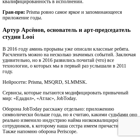
квалифицированность в исполнении.
Гран-при:
Prisma ровно самое яркое и запоминающееся
приложение годы.
Артур Арсёнов, основатель и арт-председатель
студии Looi
В 2016 году аминь прорывы уже описали классные ребята.
Расчленить можно на несколько значимых событий. Заключая
удивительно, но в 2016 развились почитай (что) все
технологии, о которых мы в первый раз услышали в 2011
году.
Нейросети: Prisma, MSQRD, SLMMSK.
Сервисы, которые пытаются модифицировать привычный
мир: «Едадил», «Атлас», JobToday.
Оборона JobToday расскажу отдельно: приложению
символически больше года, но я считаю, какими судьбами оно
реально изменило индустрию найма низкоквалицированных
сотрудников, к которому наша сестра имеем причастность.
Также напомню оборона Periscope.