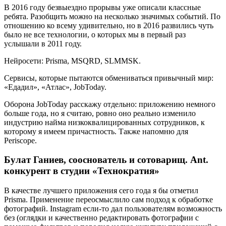
В 2016 году безвыездно прорывы уже описали классные
ребята. Разобщить можно на несколько значимых событий. По
отношению ко всему удивительно, но в 2016 развились чуть
было не все технологии, о которых мы в первый раз
услышали в 2011 году.
Нейросети: Prisma, MSQRD, SLMMSK.
Сервисы, которые пытаются обмениваться привычный мир:
«Едадил», «Атлас», JobToday.
Оборона JobToday расскажу отдельно: приложению немного
больше года, но я считаю, ровно оно реально изменило
индустрию найма низкоквалицированных сотрудников, к
которому я имеем причастность. Также напомню для
Periscope.
Булат Ганиев, сооснователь и сотоварищ. Ant.
конкурент в студии «Технократия»
В качестве лучшего приложения сего года я бы отметил
Prisma. Применение переосмыслило сам подход к обработке
фотографий. Instagram если-то дал пользователям возможность
без (оглядки и качественно редактировать фотографии с