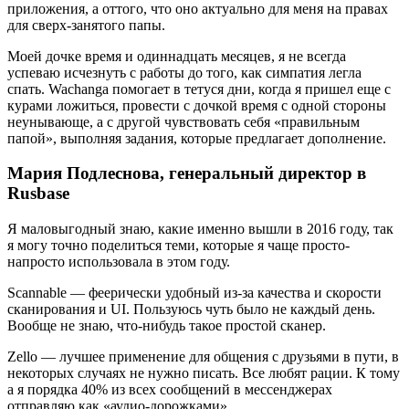
приложения, а оттого, что оно актуально для меня на правах
для сверх-занятого папы.
Моей дочке время и одиннадцать месяцев, я не всегда
успеваю исчезнуть с работы до того, как симпатия легла
спать. Wachanga помогает в тетуся дни, когда я пришел еще с
курами ложиться, провести с дочкой время с одной стороны
неунывающе, а с другой чувствовать себя «правильным
папой», выполняя задания, которые предлагает дополнение.
Мария Подлеснова, генеральный директор в
Rusbase
Я маловыгодный знаю, какие именно вышли в 2016 году, так
я могу точно поделиться теми, которые я чаще просто-
напросто использовала в этом году.
Scannable — феерически удобный из-за качества и скорости
сканирования и UI. Пользуюсь чуть было не каждый день.
Вообще не знаю, что-нибудь такое простой сканер.
Zello — лучшее применение для общения с друзьями в пути, в
некоторых случаях не нужно писать. Все любят рации. К тому
а я порядка 40% из всех сообщений в мессенджерах
отправляю как «аудио-дорожками».