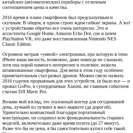
китайские (автоматические) (приборы с отличным
соотношением цены и качества.
2016 время в плане смартфонов был предсказуемым и
скучным. В общем, в одном строю ждем гибкие экраны. А вот
с устройствами обратно все очень интересно. Это и
ассистенты Google Home, Amazon Echo Dot, сие и шлем
PlayStation VR, это даже восстановленная Nintendo NES
Classic Edition.
Огромное метраж «умной» электроники, про которую в тени
iPhone ваша милость, возможно, даже никогда не слышали,
хотя она порой намного интереснее и полезнее, нежели
штампованные смартфоны. Для меня в этом году особенно
примечательным стал развал дронов. Можно смело назвать
2016 годочек прорывным для этих устройств. (в было все — и
провал GoPro, и супердешевые Xiaomi, же главным событием
считаю DJI Mavic Pro.
Возьми мой взгляд, это эталонный коптер для сегодняшний
день, лучший из лучших в масс-маркете (да дорогой).
Удивительно компактный благодаря портативный
конструкции, он сохранил всю функциональность старших
моделей, включительно даже время полета (до 27 минут).
Разве что бы не цена, я бы самостоятельно купил себе такой.