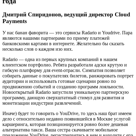
года
Дмитрий Спиридонов, ведущий директор Cloud
Payments
У нас банан фаворита — это сервисы Radario и Youdrive. Пара
являются нашими партнерами по приему платежей
банковскими картами в интернете. Желательно бы сказать
несколько слов о каждом изо них.
Radario — одна из первых крупных компаний в нашем
клиентском портфолио. Ребята разработали адски крутую и
гибкую платформу для event-отрасли. Симпатия позволяет
собирать данные о покупателях билетов, ранжировать портрет
аудитории и использовать готовые сценарии ровно по
продвижению событий и созданию программ лояльности.
Новооткрытый Radario запустили уникальную партнерскую
программу, дающую сверхштатный стимул для развития и
монетизации индустрии развлечений.
Иначе) будет то говорить о YouDrive, то здесь наш брат имеем
дело с относительно недавно появившейся в Москве услугой
каршеринга, которая позиционируется ровно более дешевая
альтернатива такси. Ваша сестра скачиваете мобильное
приложение YouDrive, регистрируетесь в нем и находите с его