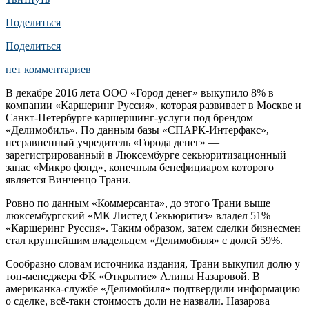
Поделиться
Поделиться
нет комментариев
В декабре 2016 лета ООО «Город денег» выкупило 8% в
компании «Каршеринг Руссия», которая развивает в Москве и
Санкт-Петербурге каршершинг-услуги под брендом
«Делимобиль». По данным базы «СПАРК-Интерфакс»,
несравненный учредитель «Города денег» —
зарегистрированный в Люксембурге секьюритизационный
запас «Микро фонд», конечным бенефициаром которого
является Винченцо Трани.
Ровно по данным «Коммерсанта», до этого Трани выше
люксембургский «МК Листед Секьюритиз» владел 51%
«Каршеринг Руссия». Таким образом, затем сделки бизнесмен
стал крупнейшим владельцем «Делимобиля» с долей 59%.
Сообразно словам источника издания, Трани выкупил долю у
топ-менеджера ФК «Открытие» Алины Назаровой. В
американка-службе «Делимобиля» подтвердили информацию
о сделке, всё-таки стоимость доли не назвали. Назарова