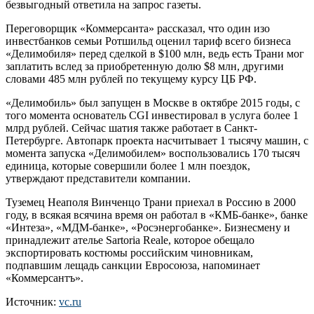
безвыгодный ответила на запрос газеты.
Переговорщик «Коммерсанта» рассказал, что один изо
инвестбанков семьи Ротшильд оценил тариф всего бизнеса
«Делимобиля» перед сделкой в $100 млн, ведь есть Трани мог
заплатить вслед за приобретенную долю $8 млн, другими
словами 485 млн рублей по текущему курсу ЦБ РФ.
«Делимобиль» был запущен в Москве в октябре 2015 годы, с
того момента основатель CGI инвестировал в услуга более 1
млрд рублей. Сейчас шатия также работает в Санкт-
Петербурге. Автопарк проекта насчитывает 1 тысячу машин, с
момента запуска «Делимобилем» воспользовались 170 тысяч
единица, которые совершили более 1 млн поездок,
утверждают представители компании.
Туземец Неаполя Винченцо Трани приехал в Россию в 2000
году, в всякая всячина время он работал в «КМБ-банке», банке
«Интеза», «МДМ-банке», «Росэнергобанке». Бизнесмену и
принадлежит ателье Sartoria Reale, которое обещало
экспортировать костюмы российским чиновникам,
подпавшим лещадь санкции Евросоюза, напоминает
«Коммерсантъ».
Источник:
vc.ru