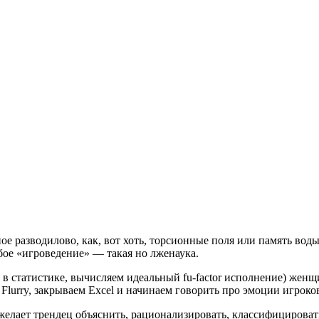
ое разводилово, как, вот хоть, торсионные поля или память вод
бое «игроведение» — такая но лженаука.
ся в статистике, вычисляем идеальный fu-factor исполнение) жен
Flurry, закрываем Excel и начинаем говорить про эмоции игроко
желает трендец объяснить, рационализировать, классифицироват