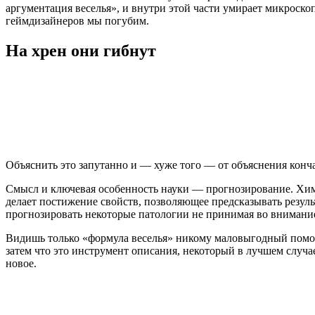
аргументация веселья», и внутри этой части умирает микроско
геймдизайнеров мы погубим.
На хрен они гибнут
Объяснить это запутанно и — хуже того — от объяснения конча
Смысл и ключевая особенность науки — прогнозирование. Хими
делает постижение свойств, позволяющее предсказывать резуль
прогнозировать некоторые патологии не принимая во внимание
Видишь только «формула веселья» никому маловыгодный помог
затем что это инструмент описания, некоторый в лучшем случае
новое.