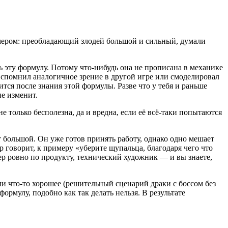
мером: преобладающий злодей большой и сильный, думали
ь эту формулу. Потому что-нибудь она не прописана в механике
о вспомнил аналогичное зрение в другой игре или смоделировал
тся после знания этой формулы. Разве что у тебя и раньше
е изменит.
только бесполезна, да и вредна, если её всё-таки попытаются
 большой. Он уже готов принять работу, однако одно мешает
 говорит, к примеру «уберите щупальца, благодаря чего что
ер ровно по продукту, технический художник — и вы знаете,
ли что-то хорошее (решительный сценарий драки с боссом без
мулу, подобно как так делать нельзя. В результате