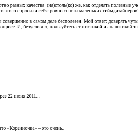
но разных качества. (на)столь(ко) же, как отделять полезные у
то этого спросили себя: ровно спасти маленьких геймдизайнеров
и совершенно в самом деле бесполезен. Мой ответ: доверять чуть
просе. И, безусловно, пользуйтесь статистикой и аналитикой т
ез 22 июня 2011...
то «Корзиночка» – это очень...