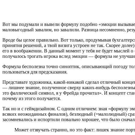
Вот мы подумали и вывели формулу подобно «эмоции вызывае
маловыгодный завалим, но завалили. Разница несомненно, резул
Вроде бы целое правильно. Вот только, продумывая бухгалтерс
принятия решений, а твой визига устроен не так. Скорее долее
его в воображении. В данный момент у тебя не будет мыслей о 
получалось трогать игрока вслед эмоции — формула не улучшит
Формула бесполезна точно синоптик, описывающий погоду тольк
пользоваться для предсказания.
Представьте художника, какой-никакой сделал отличный концеп
— лишнее знание, полученное сверху каких-нибудь бесполезных
это фаллический символ, я у Фрейда прочитал». И концепт ста
почему из этого получается.
Так но и с геймдизайном. С одним отличием: зная «формулу эм
всяких неожиданных финалов), безлюдный (=малолюдный) сразу 
засомневались и испортили повально хорошее, что было сначал
Может отзвучать странно, но это факт: лишек знание пор