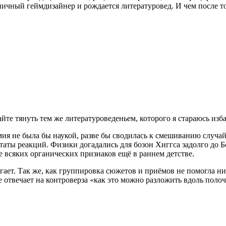
пичный геймдизайнер и рождается литературовед. И чем после то
йте тянуть тем же литературоведеньем, которого я стараюсь изб
я не была бы наукой, разве бы сводилась к смешиванию случай
таты реакций. Физики догадались для бозон Хиггса задолго до 
 всяких органических признаков ещё в раннем детстве.
ает. Так же, как группировка сюжетов и приёмов не помогла н
 отвечает на контроверза «как это можно разложить вдоль полоч