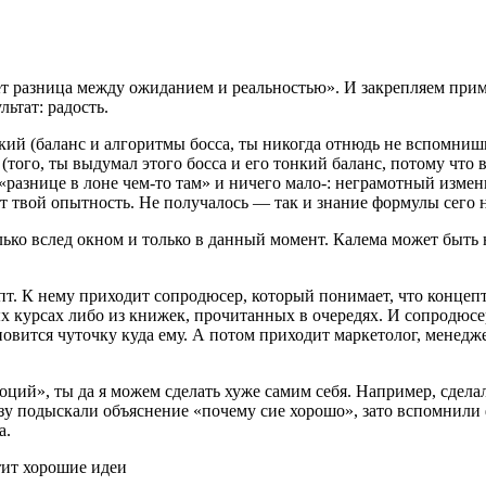
т разница между ожиданием и реальностью». И закрепляем при
ьтат: радость.
кий (баланс и алгоритмы босса, ты никогда отнюдь не вспомниш
) (того, ты выдумал этого босса и его тонкий баланс, потому чт
«разнице в лоне чем-то там» и ничего мало-: неграмотный измени
 твой опытность. Не получалось — так и знание формулы сего н
о вслед окном и только в данный момент. Калема может быть не 
т. К нему приходит сопродюсер, который понимает, что концепт
 курсах либо из книжек, прочитанных в очередях. И сопродюсер
новится чуточку куда ему. А потом приходит маркетолог, менедж
оций», ты да я можем сделать хуже самим себя. Например, сдела
подыскали объяснение «почему сие хорошо», зато вспомнили фор
а.
тит хорошие идеи