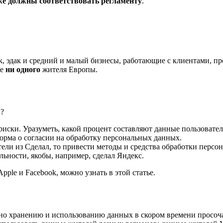
же должны соответствовать регламенту
.
k, эдак и средний и малый бизнесы, работающие с клиентами,
ке
ни одного
жителя Европы.
R?
иски. Уразуметь, какой процент составляют данные пользовател
форма о согласии на обработку персональных данных.
тели из Сделал, то привести методы и средства обработки пер
ьности, якобы, например, сделал Яндекс.
pple и Facebook, можно узнать в этой статье.
зно хранению и использованию данных в скором времени просоч