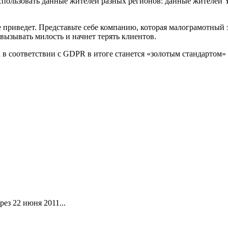
спользовать данные жителей разных регионов: данные жителей Y
 приведет. Представьте себе компанию, которая малограмотный 
вызывать милость и начнет терять клиентов.
 в соответствии с GDPR в итоге станется «золотым стандартом» 
ез 22 июня 2011...