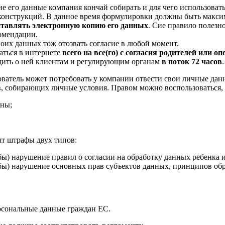
ие его данные компания кончай собирать и для чего использовать
конструкций. В данное время формулировки должны быть макси
ставлять электронную копию его данных
. Сие правило полезно
омендации.
оих данных тож отозвать согласие в любой момент.
аться в интернете
всего на все(го) с согласия родителей или о
бщить о ней клиентам и регулирующим органам
в поток 72 часов
.
ьзователь может потребовать у компании отвести свои личные дан
ов, собирающих личные условия. Правом можно воспользоваться, 
жны;
ят штрафы двух типов:
ибы) нарушение правил о согласии на обработку данных ребенка 
ибы) нарушение основных прав субъектов данных, принципов обр
ерсональные данные граждан ЕС.