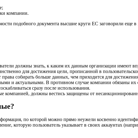
е;
уки компании.
имости подобного документа высшие круги ЕС заговорили еще в 
ователи должны знать, к каким их данным организации имеют впу
нственно для достижения цели, прописанной в пользовательско
рава собирать больше данных, чем приходится для достижения
ми и актуальными. В противном случае компании обязаны их о
скабливаться сразу после использования.
е компанией, должны вестись защищены от несанкционированно
ные?
ормация, по которой можно прямо неужели косвенно идентифици
ние, которую пользователь указывает в своих аккаунтах (наприм