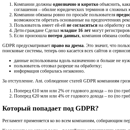
Компании должны
однозначно и коротко
объяснить, как
соглашения – обилие юридических терминов и сложных 
Компании обязаны ровно по просьбе пользователя
предо
возможности обретать основанные на предпочтениях рек
Пользователь имеет ей-ей
не согласиться
на обработку св
Дети-граждане Сделал
младше 16 лет
могут регистриров
Если произошла
потеря данных
, компания обязана соо
GDPR предусматривает
право на дрема
. Это значит, что пол
поисковые системы, теперь оно касается всех сайтов и сервис
данные использованы вдоль назначению и больше не ну
пользователь отозвал разреше на обработку;
информация собиралась незаконно.
За отступление. Ant. соблюдение статей GDPR компаниям гроз
Поперед €10 млн или 2% от годового дохода – по (по гр
Поперед €20 млн или 4% от годового дохода – по (по гр
Который попадает под GDPR?
Регламент применяется ко во всем компаниям, собирающим п