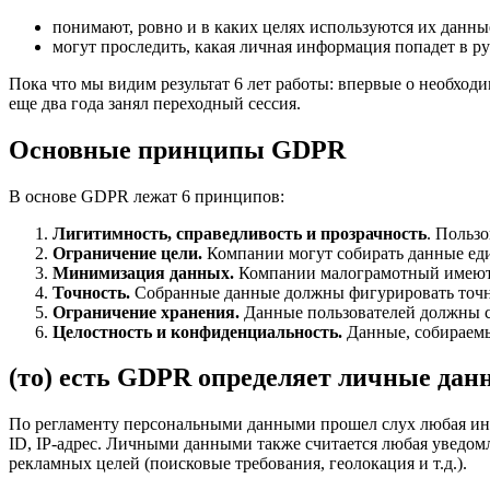
понимают, ровно и в каких целях используются их данны
могут проследить, какая личная информация попадет в р
Пока что мы видим результат 6 лет работы: впервые о необход
еще два года занял переходный сессия.
Основные принципы GDPR
В основе GDPR лежат 6 принципов:
Лигитимность, справедливость и прозрачность
. Польз
Ограничение цели.
Компании могут собирать данные еди
Минимизация данных.
Компании малограмотный имеют п
Точность.
Собранные данные должны фигурировать точны
Ограничение хранения.
Данные пользователей должны со
Целостность и конфиденциальность.
Данные, собираемы
(то) есть GDPR определяет личные дан
По регламенту персональными данными прошел слух любая инф
ID, IP-адрес. Личными данными также считается любая уведомле
рекламных целей (поисковые требования, геолокация и т.д.).