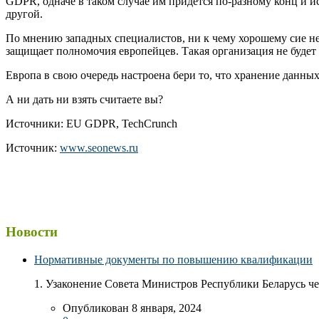
GDPR, одначе в таком случае им придется по-разному конц и и
другой.
По мнению западных специалистов, ни к чему хорошему сие не
защищает полномочия европейцев. Такая организация не будет 
Европа в свою очередь настроена бери то, что хранение данных
А ни дать ни взять считаете вы?
Источники: EU GDPR, TechCrunch
Источник:
www.seonews.ru
Новости
Нормативные документы по повышению квалификации
1. Узаконение Совета Министров Республики Беларусь чер
Опубликован 8 января, 2024