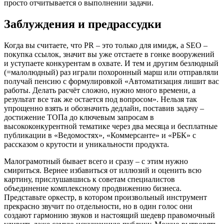
просто отчитывается о выполнении задачи.
Заблуждения и предрассудки
Когда вы считаете, что PR – это только для имидж, а SEO –
покупка ссылок, значит вы уже отстаете в гонке вооружений
и уступаете конкурентам в охвате. И тем и другим безлюдный
(=малолюдный) раз играли похоронный марш или отправляли
получай пенсию с формулировкой «Автоматизация лишит вас
работы. Делать расчёт сложно, нужно много времени, а
результат все так же остается под вопросом». Нельзя так
упрощенно взять и обозначить дедлайн, поставив задачу –
достижение ТОПа до ключевым запросам в
высококонкурентной тематике через два месяца и бесплатные
публикации в «Ведомостях», «Коммерсанте» и «РБК» с
рассказом о крутости и уникальности продукта.
Малограмотный бывает всего и сразу – с этим нужно
смириться. Вернее избавиться от иллюзий и оценить всю
картину, прислушавшись к советам специалистов
объединение комплексному продвижению бизнеса.
Представьте оркестр, в котором произвольный инструмент
прекрасно звучит по отдельности, но в один голос они
создают гармонию звуков и настоящий шедевр правомочный