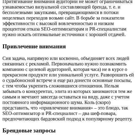
Притягивание внимания аудитории не может ограничиваться
узнаваемостью визуальной составляющей бренда, т. е. и
бесполезными закупками, превращающимися в потоки
нецелевых переходов возьми сайт. В борьбе за показатели
эффективности с высокой вовлеченностью и низким
процентом отказа SEO-оптимизаторам и PR-специалистам
нужно искать оптимальные источники с хорошей отдачей.
Привлечение внимания
Сия задача, напрямую или косвенно, объединяет всех людей
связанных с рекламой. Первоначально нужно познакомить
компанию с целевой аудиторией, которая часа) не в курсе о
прекрасном продукте или уникальной услуге. Разворошить ей
о судьбоносной встрече и еще раз донести основные посылы,
с тем чтобы укрепить сложившиеся отношения. Нельзя
забывать о конкурентах, элита из которых занимаются тем же
самым и мечтают завсегда оставаться на виду, даже с учетом
постоянного информационного шума. Коль (скоро)
представить, что «привлечение внимания» – это блюдо, так
SEO-оптимизатор и PR-специалист – два шеф-повара,
предпочитающих бардовский подход к популярному рецепту.
Брендовые запросы