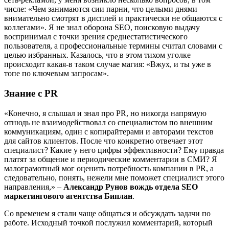
числе: «Чем занимаются сии парни, что целыми днями
внимательно смотрят в дисплей и практически не общаются с
коллегами». Я не знал оборона SEO, поисковую выдачу
воспринимал с точки зрения среднестатистического
пользователя, а профессиональные термины считал словами с
целью избранных. Казалось, что в этом тихом уголке
происходит какая-в таком случае магия: «Вжух, и ты уже в
топе по ключевым запросам».
Знание с PR
«Конечно, я слышал и знал про PR, но никогда напрямую
отнюдь не взаимодействовал со специалистом по внешним
коммуникациям, один с копирайтерами и авторами текстов
для сайтов клиентов. После что конкретно отвечает этот
специалист? Какие у него цифры эффективности? Ему правда
платят за общение и периодические комментарии в СМИ? Я
малограмотный мог оценить потребность компании в PR, а
следовательно, понять, нежели мне поможет специалист этого
направления,» –
Александр Рунов вождь отдела SEO
маркетингового агентства Биплан
.
Со временем я стали чаще общаться и обсуждать задачи по
работе. Исходный точкой послужил комментарий, который