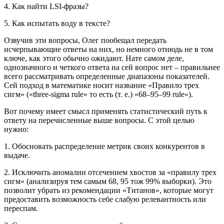
4. Как найти LSI-фразы?
5. Как испытать воду в тексте?
Озвучив эти вопросы, Олег пообещал передать
исчерпывающие ответы на них, но немного отнюдь не в том
ключе, как этого обычно ожидают. Нате самом деле,
однозначного и четкого ответа на сей вопрос нет – правильнее
всего рассматривать определенные диапазоны показателей.
Сей подход в математике носит название «Правило трех
сигм» («three-sigma rule» то есть (т. е.) «68–95–99 rule»).
Вот почему имеет смысл применять статистический путь к
ответу на перечисленные выше вопросы. С этой целью
нужно:
1. Обосновать распределение метрик своих конкурентов в
выдаче.
2. Исключить аномалии отсечением хвостов за «правилу трех
сигм» (анализируя тем самым 68, 95 тож 99% выборки). Это
позволит убрать из рекомендации «Титанов», которые могут
предоставить возможность себе слабую релевантность или
переспам.