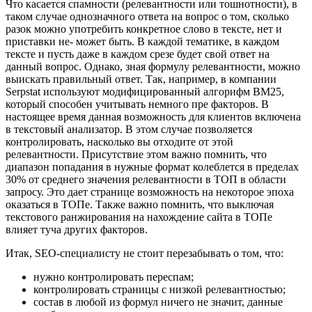
Что касается спамности (релевантности или тошнотности), в
таком случае однозначного ответа на вопрос о том, сколько
разок можно употребить конкретное слово в тексте, нет и
приставки не- может быть. В каждой тематике, в каждом
тексте и пусть даже в каждом срезе будет свой ответ на
данный вопрос. Однако, зная формулу релевантности, можно
выискать правильный ответ. Так, например, в компании
Serpstat используют модифицированный алгорифм ВМ25,
который способен учитывать немного пре факторов. В
настоящее время данная возможность для клиентов включена
в текстовый анализатор. В этом случае позволяется
контролировать, насколько вы отходите от этой
релевантности. Присутствие этом важно помнить, что
диапазон попадания в нужные формат колеблется в пределах
30% от среднего значения релевантности в ТОП в области
запросу. Это дает странице возможность на некоторое эпоха
оказаться в ТОПе. Также важно помнить, что выключая
текстового ранжирования на нахождение сайта в ТОПе
влияет туча других факторов.
Итак, SEO-специалисту не стоит перезабывать о том, что:
нужно контролировать переспам;
контролировать страницы с низкой релевантностью;
состав в любой из формул ничего не значит, данные