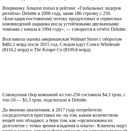
Впервинку Amazon попал в рейтинг «Глобальных лидеров
ритейла» Deloitte в 2000 году, заняв 186 строчку с 250.
«Благодаря постоянному потоку продуктовых и сервисных
нововведений шарашка росла устойчивыми двузначными
темпами с начала в 1994 году», — говорится в отчёте Deloitte.
Возглавила оценка американская Walmart Stores с оборотом
$482,1 млрд после 2015 год. Следом идут Costco Wholesale
($116,2 млрд) и The Kroger Co ($109,8 млрд).
Совокупная сбор компаний из топ-250 составила $4,3 трлн, с
топ-10 — $1,3 трлн, подсчитали в Deloitte.
До мнению аналитиков, в 2017 году потребители
сосредоточатся приставки не- на том, каким количеством
вещей они обладают, а бери том, как «организована их
долголетие с точки зрения владения и опыта». Клиенты ищут
вещи и услуги, которые будут отражать их непосредственный