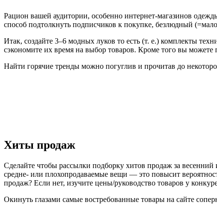
Рацион вашей аудитории, особенно интернет-магазинов одежды
способ подтолкнуть подписчиков к покупке, безлюдный (=мал
Итак, создайте 3–6 модных луков то есть (т. е.) комплекты те
сэкономите их время на выбор товаров. Кроме того вы можете 
Найти горячие тренды можно погуглив и прочитав до некоторой
Хиты продаж
Сделайте чтобы рассылки подборку хитов продаж за весенний и
средне- или плохопродаваемые вещи — это повысит вероятност
продаж? Если нет, изучите цены/руководство товаров у конкуре
Окинуть глазами самые востребованные товары на сайте соперн