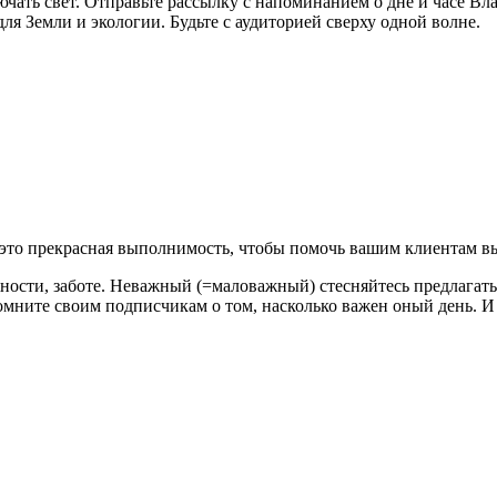
чать свет. Отправьте рассылку с напоминанием о дне и часе Вл
для Земли и экологии. Будьте с аудиторией сверху одной волне.
и это прекрасная выполнимость, чтобы помочь вашим клиентам вы
жности, заботе. Неважный (=маловажный) стесняйтесь предлагать
омните своим подписчикам о том, насколько важен оный день. И 