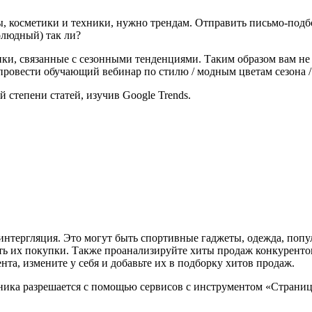
, косметики и техники, нужно трендам. Отправить письмо-подб
олюдный) так ли?
хники, связанные с сезонными тенденциями. Таким образом вам н
провести обучающий вебинар по стилю / модным цветам сезона /
 степени статей, изучив Google Trends.
нтергляция. Это могут быть спортивные гаджеты, одежда, попул
ь их покупки. Также проанализируйте хиты продаж конкурентов
нта, измените у себя и добавьте их в подборку хитов продаж.
ика разрешается с помощью сервисов с инструментом «Страницы-