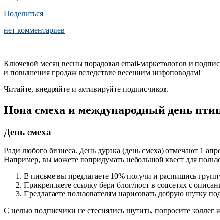
Поделиться
нет комментариев
Ключевой месяц весны порадовал email-маркетологов и подписч
и повышения продаж вследствие весенним инфоповодам!
Читайте, внедряйте и активируйте подписчиков.
Нона смеха и международный день пти
День смеха
Ради любого бизнеса. День дурака (день смеха) отмечают 1 ап
Например, вы можете попридумать небольшой квест для пользо
В письме вы предлагаете 10% получи и распишись группу 
Прикрепляете ссылку бери блог/пост в соцсетях с описа
Предлагаете пользователям нарисовать добрую шутку по
С целью подписчики не стеснялись шутить, попросите коллег 