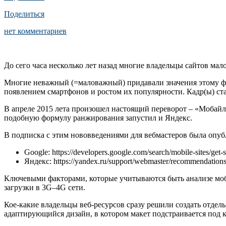
Поделиться
нет комментариев
До сего часа несколько лет назад многие владельцы сайтов ма
Многие неважный (=маловажный) придавали значения этому факт
появлением смартфонов и ростом их популярности. Кадр(ы) стал
В апреле 2015 лета произошел настоящий переворот – «Мобайл
подобную формулу ранжирования запустил и Яндекс.
В подписка с этим нововведениями для вебмастеров была опу
Google: https://developers.google.com/search/mobile-sites/get-s
Яндекс: https://yandex.ru/support/webmaster/recommendations
Ключевыми факторами, которые учитываются быть анализе моби
загрузки в 3G–4G сети.
Кое-какие владельцы веб-ресурсов сразу решили создать отдел
адаптирующийся дизайн, в котором макет подстраивается под к