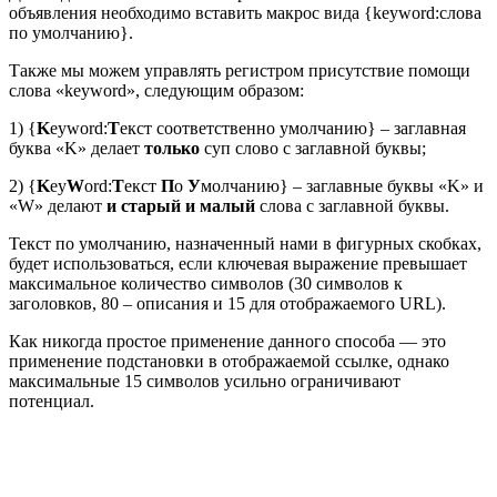
объявления необходимо вставить макрос вида {keyword:слова
по умолчанию}.
Также мы можем управлять регистром присутствие помощи
слова «keyword», следующим образом:
1) {
K
eyword:
Т
екст соответственно умолчанию} – заглавная
буква «K» делает
только
суп слово с заглавной буквы;
2) {
K
ey
W
ord:
Т
екст
П
о
У
молчанию} – заглавные буквы «K» и
«W» делают
и старый и малый
слова с заглавной буквы.
Текст по умолчанию, назначенный нами в фигурных скобках,
будет использоваться, если ключевая выражение превышает
максимальное количество символов (30 символов к
заголовков, 80 – описания и 15 для отображаемого URL).
Как никогда простое применение данного способа — это
применение подстановки в отображаемой ссылке, однако
максимальные 15 символов усильно ограничивают
потенциал.