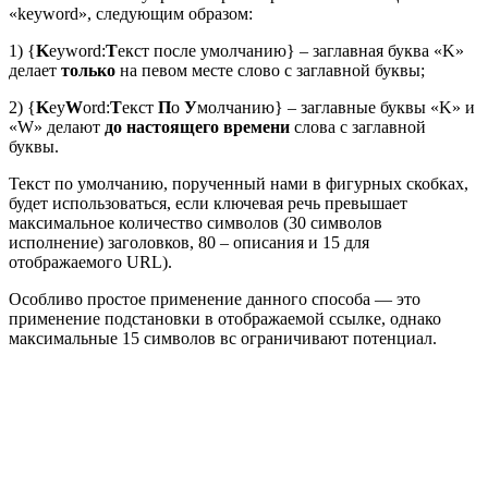
«keyword», следующим образом:
1) {
K
eyword:
Т
екст после умолчанию} – заглавная буква «K»
делает
только
на певом месте слово с заглавной буквы;
2) {
K
ey
W
ord:
Т
екст
П
о
У
молчанию} – заглавные буквы «K» и
«W» делают
до настоящего времени
слова с заглавной
буквы.
Текст по умолчанию, порученный нами в фигурных скобках,
будет использоваться, если ключевая речь превышает
максимальное количество символов (30 символов
исполнение) заголовков, 80 – описания и 15 для
отображаемого URL).
Особливо простое применение данного способа — это
применение подстановки в отображаемой ссылке, однако
максимальные 15 символов вс ограничивают потенциал.