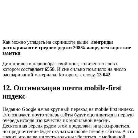
Как можно углядеть на скриншоте выше,
лонгриды
расшаривают в среднем держи 208% чаще, чем короткие
заметки
.
Дин привел в первообраз свой пост, количество слов в
котором составляет
6558
. И сие сильно повлияло на число
расшариваний материала. Которых, к слову,
13 042
.
12. Оптимизация почти mobile-first
индекс
Недавно Google начал крупный переход на mobile-first индекс.
Это означает, почто теперь сайты будут оцениваться в первую
очередь исходя изо качества их мобильной версии.
Десктопная версия рядом этом продолжит индексироваться,
но предпочтение будет окунаться mobile-friendly сайтам. А это
значит, что ваша милость должны убедиться, с мобильной