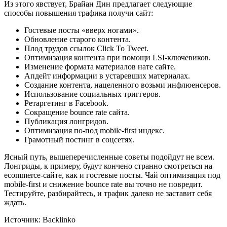
Из этого явствует, Брайан Дин предлагает следующие
способы повышения трафика получи сайт:
Гостевые посты «вверх ногами».
Обновление старого контента.
Плод трудов ссылок Сlick To Tweet.
Оптимизация контента при помощи LSI-ключевиков.
Изменение формата материалов нате сайте.
Апдейт информации в устаревших материалах.
Создание контента, нацеленного возьми инфлюенсеров.
Использование социальных триггеров.
Ретаргетинг в Facebook.
Сокращение bounce rate сайта.
Публикация лонгридов.
Оптимизация по-под mobile-first индекс.
Грамотный постинг в соцсетях.
Ясный путь, вышеперечисленные советы подойдут не всем.
Лонгриды, к примеру, будут кончено странно смотреться на
ecommerce-сайте, как и гостевые посты. Чай оптимизация под
mobile-first и снижение bounce rate вы точно не повредит.
Тестируйте, разбирайтесь, и трафик далеко не заставит себя
ждать.
Источник: Backlinko