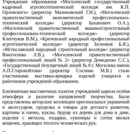
Учреждения образования «Могилевский государственный
кадровый агролесотехнический колледж им. К.П.
Орловского» (директор Малиновский Г.Н.), «Могилевский
правительственный экономический профессионально-
технический колледж» (директор Баханович О.А.),
«Могилевский правительственный машиностроительный
профессионально-технический колледж» (директор
Клепчуков В.М.), «Кричевский народный профессиональный
агротехнический колледж» (директор Беленков Б.Я.),
«Мстиславский народный строительный колледж» (директор
Виктосенко Л.В.), «Могилевский правительственный
профессиональный лицей № 2» (директор Демиденко С.С.),
«Государственный безупречный лицей № 9 г. Могилева имени
А.П.Старовойтова» (директор Сосонко М.В.) стали
участниками выставки-ярмарки изделий учащихся и
работников учреждений образования.
Близешенько выставочных палаток учреждений царила особая
атмосфера и различие направлений творчества. Были
представлены авторские коллекции оригинальных украшений
и аксессуаров, проделка и товары для детского развития,
картины и панно, куклы, будуар из дерева для дома и дачи,
изделия с металла, подарки, сувениры и сотни милых
вещичек, хранящих теплота человеческих рук.