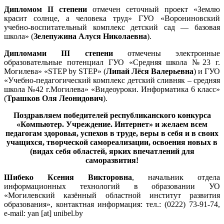
Дипломом II степени
отмечен сеточный проект «Землю
красит солнце, а человека труд» ГУО «Ворониновский
учебно-воспитательный комплекс детский сад — базовая
школа» (
Зелепужина Алуся Николаевна
).
Дипломами ІІІ степени
отмечены электронные
образовательные потенциал ГУО «Средняя школа №23 г.
Могилева» «STEP by STEP» (
Липай Лёся Валерьевна
) и ГУО
«Учебно-педагогический комплекс детский сливняк – средняя
школа №42 г.Могилева» «Видеоуроки. Информатика 6 класс»
(
Трашков Оля Леонидович
).
Поздравляем победителей республиканского конкурса
«Компьютер. Учреждение. Интернет» и желаем всем
педагогам здоровья, успехов в труде, веры в себя и в своих
учащихся, творческой самореализации, освоения новых в
(видах себя областей, ярких впечатлений для
саморазвития!
Шибеко Ксения Викторовна
, начальник отдела
информационных технологий в образовании УО
«Могилевский казённый областной институт развития
образования», контактная информация: тел.: (0222) 73-91-74,
e-mail: yan [at] unibel.by