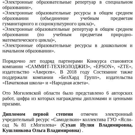
«Электронные образовательные репертуар в специальном
образовании»,
«Электронные образовательные ресурсы в общем среднем
образовании (объединение учебным предметам
гуманитарного и социокультурного цикла)»,
«Электронные образовательные репертуар в общем среднем
образовании (по учебным предметам природно-
математического цикла)»,
«Электронные образовательные ресурсы в дошкольном и
начальном образовании».
Порядочно лет подряд партнерами Конкурса становятся
компании «САММИТ-ТЕХНОЛОДЖИЗ», «EPSON», «ZTE»,
издательство «Аверсев». В 2018 году Состязание также
поддержали компании «БелХард Групп», издательства
«Пачатковая школа» и «Народная асвета».
Ото Могилевской области было представлено 6 авторских
работ, цифра из которых награждены дипломами и ценными
призами.
Дипломом первой степени
отмечен электронный
учредительный ресурс «Самоделкин» коллектива ГУО «Ясли-
сад №81 г.Могилева» (
Сухан Иулия Владимировна,
Кушлянкова Ольга Владимировна
) .