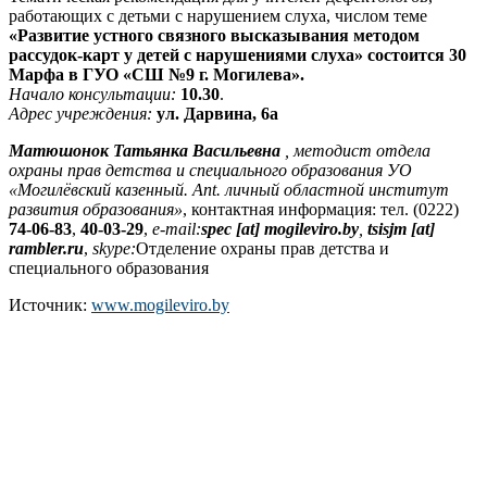
работающих с детьми с нарушением слуха, числом теме
«Развитие устного связного высказывания методом
рассудок-карт у детей с нарушениями слуха» состоится 30
Марфа в ГУО «СШ №9 г. Могилева».
Начало консультации:
10.30
.
Адрес учреждения:
ул. Дарвина, 6а
Матюшонок Татьянка Васильевна
, методист отдела
охраны прав детства и специального образования УО
«Могилёвский казенный. Ant. личный областной институт
развития образования»
, контактная информация: тел. (0222)
74-06-83
,
40-03-29
,
e-mail:
spec [at] mogileviro.by
,
tsisjm [at]
rambler.ru
,
skype:
Отделение охраны прав детства и
специального образования
Источник:
www.mogileviro.by