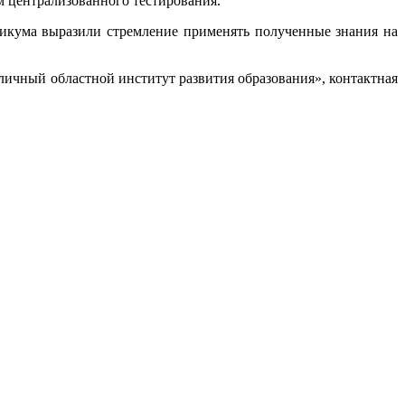
м централизованного тестирования.
тикума выразили стремление применять полученные знания на
личный областной институт развития образования», контактная