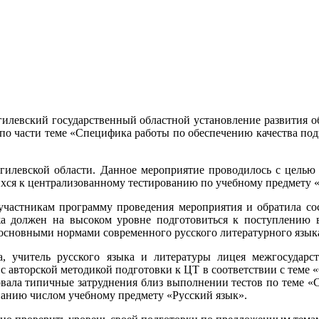
огилевский государственный областной установление развития о
 по части теме «Специфика работы по обеспечению качества под
огилевской области. Данное мероприятие проводилось с целью
ихся к централизованному тестированию по учебному предмету 
участникам программу проведения мероприятия и обратила сос
жа должен на высоком уровне подготовиться к поступлению 
 основными нормами современного русского литературного язык
 учитель русского языка и литературы лицея межгосударст
с авторской методикой подготовки к ЦТ в соответствии с теме 
овала типичные затруднения близ выполнении тестов по теме «
анию числом учебному предмету «Русский язык».