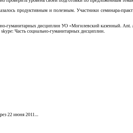
ьно проверить уровень своей подготовки по предложенным тема
казалось продуктивным и полезным. Участники семинара-прак
льно-гуманитарных дисциплин УО «Могилевский казенный. Ant. 
.by, skype: Часть социально-гуманитарных дисциплин.
ез 22 июня 2011...