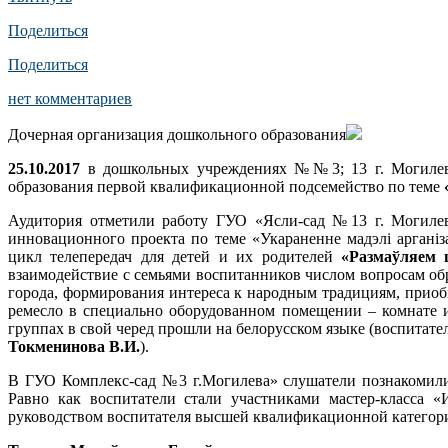
Поделиться
Поделиться
нет комментариев
Дочерная организация дошкольного образования
25.10.2017
в дошкольных учреждениях №№3; 13 г. Могилева
образования первой квалификационной подсемейство по теме
Аудитория отметили работу ГУО «Ясли-сад №13 г. Могилева
инновационного проекта по теме «Укараненне мадэлі аргані
цикл телепередач для детей и их родителей
«Размаўляем 
взаимодействие с семьями воспитанников числом вопросам обр
города, формирования интереса к народным традициям, прио
ремесло в специально оборудованном помещении – комнате и
группах в свой черед прошли на белорусском языке (воспита
Токменинова В.И.
).
В ГУО Комплекс-сад №3 г.Могилева» слушатели познакомили
Равно как воспитатели стали участниками мастер-класса «
руководством воспитателя высшей квалификационной катего