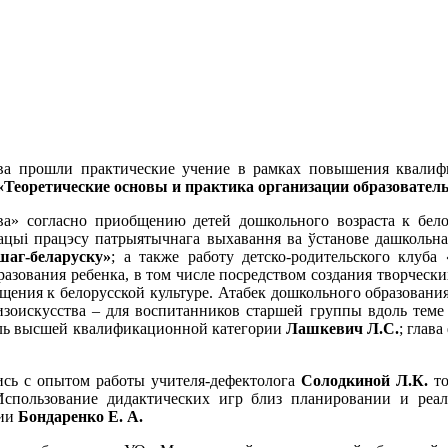
 прошли практические учение в рамках повышения квалифи
«Теоретические основы и практика организации образовател
» согласно приобщению детей дошкольного возраста к белор
зацыі працэсу патрыятычнага выхавання ва ўстанове дашколь
шаг-беларуску»
; а также работу детско-родительского клуба
азования ребенка, в том числе посредством создания творчески
бщения к белорусской культуре. Атабек дошкольного образова
зоискусства – для воспитанников старшей группы вдоль теме 
тель высшей квалификационной категории
Лашкевич Л.С.
; глав
сь с опытом работы учителя-дефектолога
Солодкиной Л.К.
то
Использование дидактических игр близ планировании и реал
рии
Бондаренко Е. А.