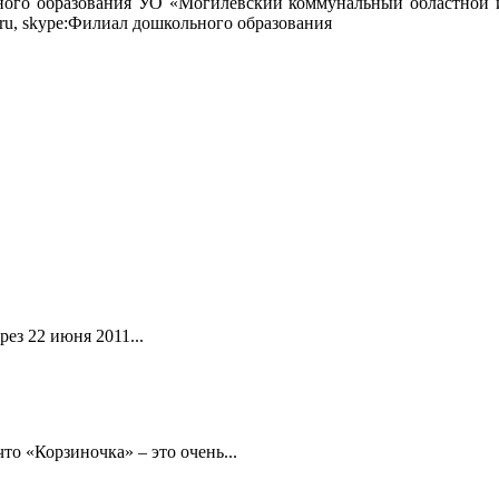
ного образования УО «Могилевский коммунальный областной ин
mail.ru, skype:Филиал дошкольного образования
ез 22 июня 2011...
то «Корзиночка» – это очень...