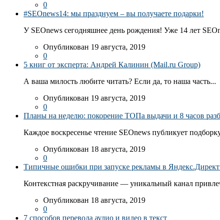
0
#SEOnews14: мы празднуем – вы получаете подарки!
У SEOnews сегодняшнее день рождения! Уже 14 лет SEOn
Опубликован 19 августа, 2019
0
5 книг от эксперта: Андрей Калинин (Mail.ru Group)
А ваша милость любите читать? Если да, то наша часть...
Опубликован 19 августа, 2019
0
Планы на неделю: покорение ТОПа выдачи и 8 часов раз
Каждое воскресенье чтение SEOnews публикует подборку
Опубликован 18 августа, 2019
0
Типичные ошибки при запуске рекламы в Яндекс.Директ: 
Контекстная раскручивание — уникальный канал привлеч
Опубликован 18 августа, 2019
0
7 способов перевода аудио и видео в текст