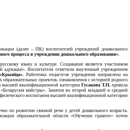
кации (далее – ПК) воспитателей учреждений дошкольного
ьного процесса в учреждении дошкольного образования»
.
усскому языку и культуре. Создавание является участником
най адукацыі». Воспитатели отметили выученный учреждением
«Крыніца»
. Работенка педагогов учреждения направлена на
х образовательных проектов, ознакомления с историей родного
ния высшей квалификационной категории
Гусакова Т.П.
провела
«Беларускія майстры». Занятия во второй младшей и средней
а физического воспитания высшей квалификационной категории
чно по развитию связной речи у детей дошкольного возраста.
изации образовательной области «Обучение грамоте» почти