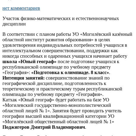
нет комментариев
Участок физико-математических и естественнонаучных
дисциплин
В соответствии с планом работы УО «Могилёвский казённый
областной институт развития образования» в целях
удовлетворения индивидуальных потребностей учащихся в
интеллектуальном совершенствовании, поддержки как
никогда способных и одаренных учащихся начинает работу
школа «Юный географ»
после подготовке учащихся к
республиканской олимпиаде по учебному предмету
«География»:
«Подготовка к олимпиаде. 8 класс»
.
Интенция занятий:
совершенствование знаний по
географической дисциплине, подготовленность к
теоретическому и практическому турам республиканской
олимпиады по учебному предмету «География».
Катхак «Юный географ» будет работать на базе УО
«Могилевский государственно-монополистический
областной лицей № 1». Занятия будет проводить учитель
географии высшей квалификационной категории УО
«Могилёвский общественный областной лицей № 1»
Поджигеров Дмитрий Владимирович
.