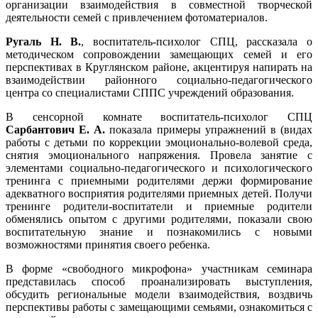
организации взаимодействия в совместной творческой
деятельности семей с привлечением фотоматериалов.
Ругаль Н. В.
, воспитатель-психолог СПЦ, рассказала о
методическом сопровождении замещающих семей и его
перспективах в Круглянском районе, акцентируя напирать на
взаимодействии районного социально-педагогического
центра со специалистами СППС учреждений образования.
В сенсорной комнате воспитатель-психолог СПЦ
Сарбантович Е. А.
показала примеры упражнений в (видах
работы с детьми по коррекции эмоционально-волевой среда,
снятия эмоционального напряжения. Провела занятие с
элементами социально-педагогического и психологического
тренинга с приемными родителями держи формирование
адекватного восприятия родителями приемных детей. Получи
тренинге родители-воспитатели и приемные родители
обменялись опытом с другими родителями, показали свою
воспитательную знание и познакомились с новыми
возможностями принятия своего ребенка.
В форме «свободного микрофона» участникам семинара
представилась способ проанализировать выступления,
обсудить региональные модели взаимодействия, воздвичь
перспективы работы с замещающими семьями, ознакомиться с