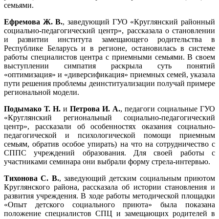
семьями.
Ефремова Ж. В.
, заведующий ГУО «Круглянский районный
социально-педагогический центр», рассказала о становлении
и развитии института замещающего родительства в
Республике Беларусь и в регионе, остановилась в системе
работы специалистов центра с приемными семьями. В своем
выступлении симпатия раскрыла суть понятий
«оптимизация» и «диверсификация» приемных семей, указала
пути решения проблемы деинституализации получай примере
региональной модели.
Подымако Т. Н.
и
Петрова И. А.
, педагоги социальные ГУО
«Круглянский региональный социально-педагогический
центр», рассказали об особенностях оказания социально-
педагогической и психологической помощи приемным
семьям, обратив особое упирать) на что на сотрудничество с
СППС учреждений образования. Для своей работы с
участниками семинара они выбрали форму стрела-интервью.
Тихонова С. В.
, заведующий детским социальным приютом
Круглянского района, рассказала об истории становления и
развития учреждения. В ходе работы методической площадки
«Опыт детского социального приюта» была показана
положение специалистов СПЦ и замещающих родителей в