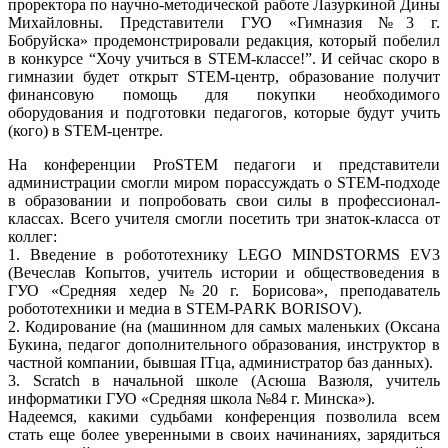
проректора по научно-методической работе Лазуркиной Дины
Михайловны. Представители ГУО «Гимназия №3 г.
Бобруйска» продемонстрировали редакция, который побелил
в конкурсе “Хочу учиться в STEM-классе!”. И сейчас скоро в
гимназии будет открыт STEM-центр, образование получит
финансовую помощь для покупки необходимого
оборудования и подготовки педагогов, которые будут учить
(кого) в STEM-центре.
На конференции ProSTEM педагоги и представители
администрации смогли миром порассуждать о STEM-подходе
в образовании и попробовать свои силы в профессионал-
классах. Всего учителя смогли посетить три знаток-класса от
коллег:
1. Введение в робототехнику LEGO MINDSTORMS EV3
(Вечеслав Копытов, учитель истории и обществоведения в
ГУО «Средняя хедер №20 г. Борисова», преподаватель
робототехники и медиа в STEM-PARK BORISOV).
2. Кодирование (на (машинном для самых маленьких (Оксана
Букина, педагог дополнительного образования, инструктор в
частной компании, бывшая ITца, администратор баз данных).
3. Scratch в начальной школе (Асюша Вазюля, учитель
информатики ГУО «Средняя школа №84 г. Минска»).
Надеемся, какими судьбами конференция позволила всем
стать еще более уверенными в своих начинаниях, зарядиться