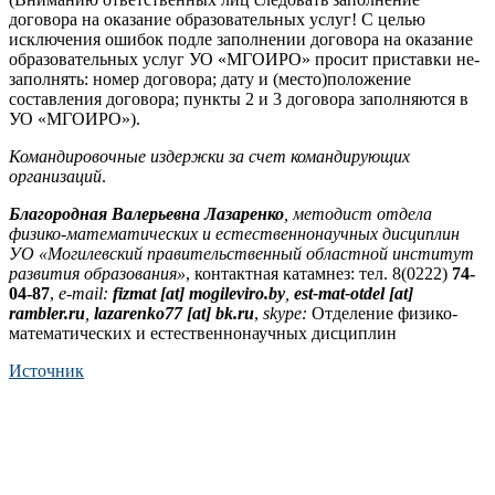
договора на оказание образовательных услуг! С целью
исключения ошибок подле заполнении договора на оказание
образовательных услуг УО «МГОИРО» просит приставки не-
заполнять: номер договора; дату и (место)положение
составления договора; пункты 2 и 3 договора заполняются в
УО «МГОИРО»).
Командировочные издержки за счет командирующих
организаций
.
Благородная Валерьевна Лазаренко
, методист отдела
физико-математических и естественнонаучных дисциплин
УО «Могилевский правительственный областной институт
развития образования»
, контактная катамнез: тел. 8(0222)
74-
04-87
,
e-mail:
fizmat [at] mogileviro.by
,
est-mat-otdel [at]
rambler.ru
,
lazarenko77 [at] bk.ru
,
skype:
Отделение физико-
математических и естественнонаучных дисциплин
Источник