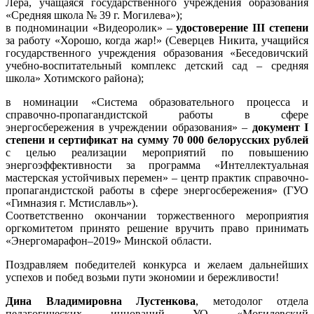
Лера, учащаяся государственного учреждения образования
«Средняя школа № 39 г. Могилева»);
в подноминации «Видеоролик» –
удостоверение IІІ степени
за работу «Хорошо, когда жар!» (Северцев Никита, учащийся
государственного учреждения образования «Беседовичский
учебно-воспитательный комплекс детский сад – средняя
школа» Хотимского района);
в номинации «Система образовательного процесса и
справочно-пропагандистской работы в сфере
энергосбережения в учреждении образования» –
документ І
степени и сертификат на сумму 70 000 белорусских рублей
с целью реализации мероприятий по повышению
энергоэффективности за программа «Интеллектуальная
мастерская устойчивых перемен» – центр практик справочно-
пропагандистской работы в сфере энергосбережения» (ГУО
«Гимназия г. Мстиславль»).
Соответственно окончании торжественного мероприятия
оргкомитетом принято решение вручить право принимать
«Энергомарафон–2019» Минской области.
Поздравляем победителей конкурса и желаем дальнейших
успехов и побед возьми пути экономии и бережливости!
Дина Владимировна Лустенкова
, методолог отдела
педагогических инноваций УО «Могилевский