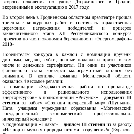
второго поколения по улице Дзержинского в Гродно,
вкорененный в эксплуатацию в 2017 году.
Во второй день в Гродненском областном драмтеатре прошла
триеннале конкурсных работ и состоялась торжественная
церемония награждения победителей и призеров
заключительного этапа ХІІ Республиканского конкурса
проектов по части экономии бережливости «Энергомарафон–
2018».
Победителям конкурса в каждой с номинаций вручены
дипломы, медали, кубки, ценные подарки и призы, в том
числе и денежные сертификаты. Ни один из участников
финального этапа конкурса малограмотный остался без
внимания. В копилке команды Могилевской области
оказались 4 весомые регалии:
в номинации «Художественная работа по пропаганде
эффективного и рационального использования
энергоресурсов» в подноминации «Рисунок» –
документ IІІ
степени
за работу «Сохрани прекрасный мир» (Шунькина
Ната, учащаяся учреждения образования «Могилевский
государственный экономический профессионально-
инженерный колледж»);
в подноминации «Плакат» –
диплом IІІ степени
из-за работу
«Не порти музыку природы нотами разрушения!» (Буракова