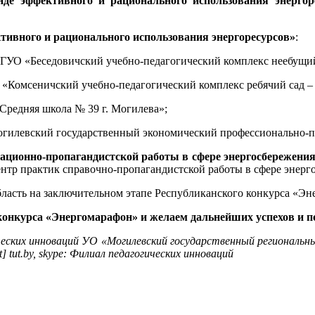
нде эффективного и рационального использования энергор
тивного и рационального использования энергоресурсов»
:
ГУО «Беседовичский учебно-педагогический комплекс неебущийс
 «Комсеничский учебно-педагогический комплекс ребячий сад – 
Средняя школа № 39 г. Могилева»;
огилевский государственный экономический профессионально
ационно-пропагандистской работы в сфере энергосбережени
ентр практик справочно-пропагандистской работы в сфере энерг
ласть на заключительном этапе Республиканского конкурса «Эн
конкурса «Энергомарафон» и желаем дальнейших успехов и п
ческих инноваций УО «Могилевский государственный региональ
[at] tut.by, skype: Филиал педагогических инноваций