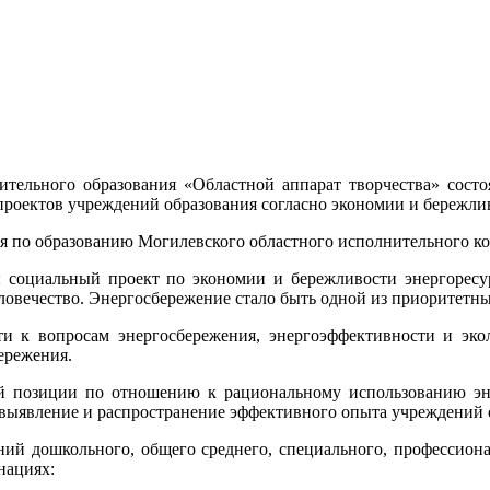
тельного образования «Областной аппарат творчества» состо
 проектов учреждений образования согласно экономии и бережл
ия по образованию Могилевского областного исполнительного к
 социальный проект по экономии и бережливости энергоресурс
ловечество. Энергосбережение стало быть одной из приоритетны
и к вопросам энергосбережения, энергоэффективности и экол
ережения.
ой позиции по отношению к рациональному использованию э
 выявление и распространение эффективного опыта учреждений 
ний дошкольного, общего среднего, специального, профессион
нациях: