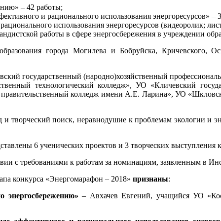
нию» – 42 работы;
фективного и рационального использования энергоресурсов» – 3
ационального использования энергоресурсов (видеоролик; листо
андистской работы в сфере энергосбережения в учреждении образ
бразования города Могилева и Бобруйска, Кричевского, Оси
вский государственный (народно)хозяйственный профессионал
ственный технологический колледж», УО «Кличевский госуд
й правительственный колледж имени А.Е. Ларина», УО «Шкловс
и творческий поиск, неравнодушие к проблемам экологии и эн
дставлены 6 ученических проектов и 3 творческих выступления 
вии с требованиями к работам за номинациям, заявленным в Ин
апа конкурса «Энергомарафон – 2018»
признаны
:
о энергосбережению»
– Авхачев Евгений, учащийся УО «Кост