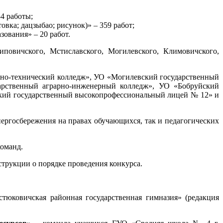
4 работы;
вка; дацзыбао; рисунок)» – 359 работ;
ования» – 20 работ.
повичского, Мстиславского, Могилевского, Климовичского,
ьно-технический колледж», УО «Могилевский государственный
арственный аграрно-инженерный колледж», УО «Бобруйский
кий государственный высокопрофессиональный лицей № 12» и
ергосбережения на правах обучающихся, так и педагогических
команд.
струкции о порядке проведения конкурса.
юковичская районная государственная гимназия» (редакция