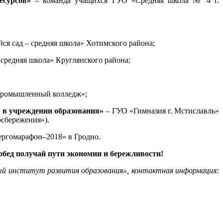
есурсов»
– команда учащихся ГУО «Средняя школа № 4 г.
я сад – средняя школа» Хотимского района;
средняя школа» Круглянского района;
-промышленный колледж»;
я в учреждении образования»
– ГУО «Гимназия г. Мстиславль»
осбережения»).
ергомарафон–2018» в Гродно.
обед получай пути экономии и бережливости!
ный институт развития образования», контактная информация: