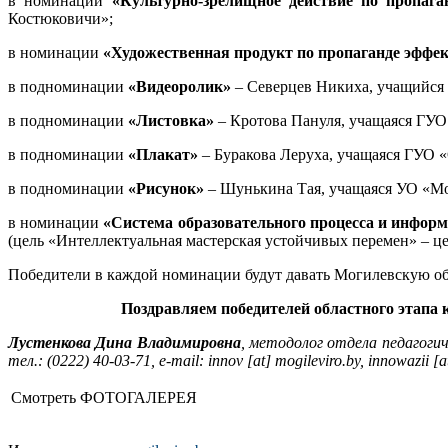
в номинации
«Культурно-зрелищное действие по пропага
Костюковичи»;
в номинации
«Художественная продукт по пропаганде эффек
в подноминации
«Видеоролик»
– Северцев Никиха, учащийся 
в подноминации
«Листовка»
– Кротова Пануля, учащаяся ГУО
в подноминации
«Плакат»
– Буракова Леруха, учащаяся ГУО «
в подноминации
«Рисунок»
– Шунькина Тая, учащаяся УО «М
в номинации
«Система образовательного процесса и информ
(цель «Интеллектуальная мастерская устойчивых перемен» – ц
Победители в каждой номинации будут давать Могилевскую об
Поздравляем победителей областного этапа 
Лустенкова Дина Владимировна
, методолог отдела педагоги
тел.: (0222) 40-03-71, e-mail: innov [at] mogileviro.by, innowazii 
Смотреть ФОТОГАЛЕРЕЯ