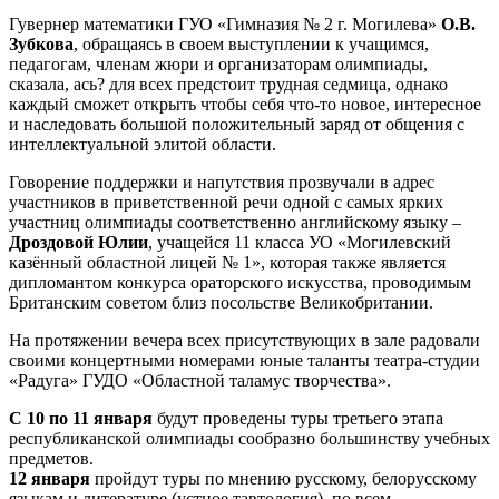
Гувернер математики ГУО «Гимназия № 2 г. Могилева»
О.В.
Зубкова
, обращаясь в своем выступлении к учащимся,
педагогам, членам жюри и организаторам олимпиады,
сказала, ась? для всех предстоит трудная седмица, однако
каждый сможет открыть чтобы себя что-то новое, интересное
и наследовать большой положительный заряд от общения с
интеллектуальной элитой области.
Говорение поддержки и напутствия прозвучали в адрес
участников в приветственной речи одной с самых ярких
участниц олимпиады соответственно английскому языку –
Дроздовой Юлии
, учащейся 11 класса УО «Могилевский
казённый областной лицей № 1», которая также является
дипломантом конкурса ораторского искусства, проводимым
Британским советом близ посольстве Великобритании.
На протяжении вечера всех присутствующих в зале радовали
своими концертными номерами юные таланты театра-студии
«Радуга» ГУДО «Областной таламус творчества».
С 10 по 11 января
будут проведены туры третьего этапа
республиканской олимпиады сообразно большинству учебных
предметов.
12 января
пройдут туры по мнению русскому, белорусскому
языкам и литературе (устное тавтология), по всем