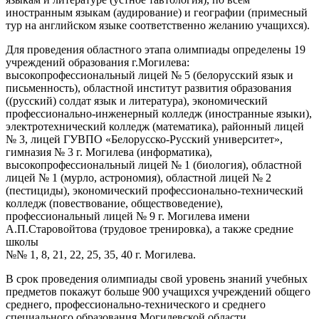
иностранным языкам (аудирование) и географии (примесный
тур на английском языке соответственно желанию учащихся).
Для проведения областного этапа олимпиады определены 19
учреждений образования г.Могилева:
высокопрофессиональный лицей № 5 (белорусский язык и
письменность), областной институт развития образования
((русский) солдат язык и литература), экономический
профессионально-инженерный колледж (иностранные языки),
электротехнический колледж (математика), районный лицей
№ 3, лицей ГУВПО «Белорусско-Русский университет»,
гимназия № 3 г. Могилева (информатика),
высокопрофессиональный лицей № 1 (биология), областной
лицей № 1 (мурло, астрономия), областной лицей № 2
(пестициды), экономический профессионально-технический
колледж (повествование, обществоведение),
профессиональный лицей № 9 г. Могилева имени
А.П.Старовойтова (трудовое тренировка), а также средние
школы
№№ 1, 8, 21, 22, 25, 35, 40 г. Могилева.
В срок проведения олимпиады свой уровень знаний учебных
предметов покажут больше 900 учащихся учреждений общего
среднего, профессионально-технического и среднего
специального образования Могилевской области.