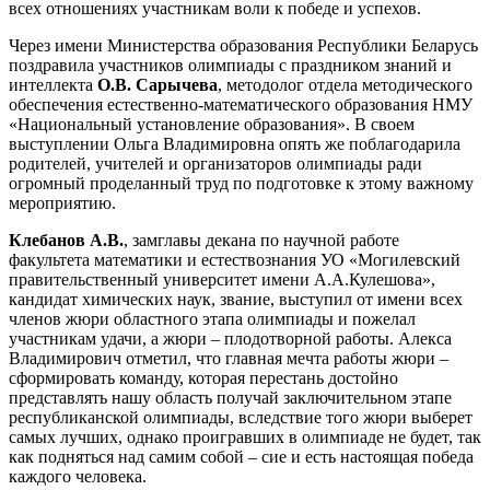
всех отношениях участникам воли к победе и успехов.
Через имени Министерства образования Республики Беларусь
поздравила участников олимпиады с праздником знаний и
интеллекта
О.В. Сарычева
, методолог отдела методического
обеспечения естественно-математического образования НМУ
«Национальный установление образования». В своем
выступлении Ольга Владимировна опять же поблагодарила
родителей, учителей и организаторов олимпиады ради
огромный проделанный труд по подготовке к этому важному
мероприятию.
Клебанов А.В.
, замглавы декана по научной работе
факультета математики и естествознания УО «Могилевский
правительственный университет имени А.А.Кулешова»,
кандидат химических наук, звание, выступил от имени всех
членов жюри областного этапа олимпиады и пожелал
участникам удачи, а жюри – плодотворной работы. Алекса
Владимирович отметил, что главная мечта работы жюри –
сформировать команду, которая перестань достойно
представлять нашу область получай заключительном этапе
республиканской олимпиады, вследствие того жюри выберет
самых лучших, однако проигравших в олимпиаде не будет, так
как подняться над самим собой – сие и есть настоящая победа
каждого человека.