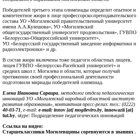
Победителей третьего этапа олимпиады определит опытное и
компетентное жюри в лице профессорско-преподавательского
состава УО «Могилевский правительственный университет
имени А.А.Кулешова», УО «Могилевский
общегосударственный университет продовольствия», ГУВПО
«Белорусско-Общероссийский университет»,
УО «Белорусский государственный заведение информатики и
радиоэлектроники» и др.
В состав жюри включены тоже педагоги областных лицеев,
лицея ГУВПО «Белорусско-Расейский университет» и
средних школ г. Могилева и области, которые получай
протяжении своей профессиональной деятельности
подготовили мириады победителей олимпиад.
Елена Ивановна Сарвира
,
методолог отдела педагогических
инноваций УО «Могилевский народный областной институт
развития образования», контактная пресс-релиз: тел.: (0222)
40-03-71
, e-mail:
e-mail: innov [at] mogileviro.by
,
innowazii [at]
tut.by
,
skype:
Подразделение педагогических инноваций
Ссылка на видео:
Старшеклассники Могилевщины соревнуются в знаниях
.