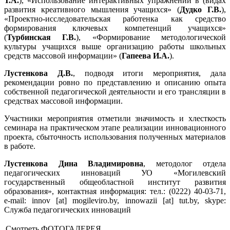
Т.А.
), «Использование интерактивных упражнений в (видах
развития креативного мышления учащихся» (
Дудко Г.В.
),
«Проектно-исследовательская работенка как средство
формирования ключевых компетенций учащихся»
(
Турбинская Г.В.
), «Формирование методологической
культуры учащихся выше организацию работы школьных
средств массовой информации» (
Гапеева И.А.
).
Лустенкова Д.В.
, подводя итоги мероприятия, дала
рекомендации ровно по представлению и описанию опыта
собственной педагогической деятельности и его трансляции в
средствах массовой информации.
Участники мероприятия отметили значимость и хлесткость
семинара на практическом этапе реализации инновационного
проекта, сбыточность использования полученных материалов
в работе.
Лустенкова Дина Владимировна
, методолог отдела
педагогических инноваций УО «Могилевский
государственный общеобластной институт развития
образования», контактная информация: тел.: (0222) 40-03-71,
e-mail: innov [at] mogileviro.by, innowazii [at] tut.by, skype:
Служба педагогических инноваций
Смотреть ФОТОГАЛЕРЕЯ