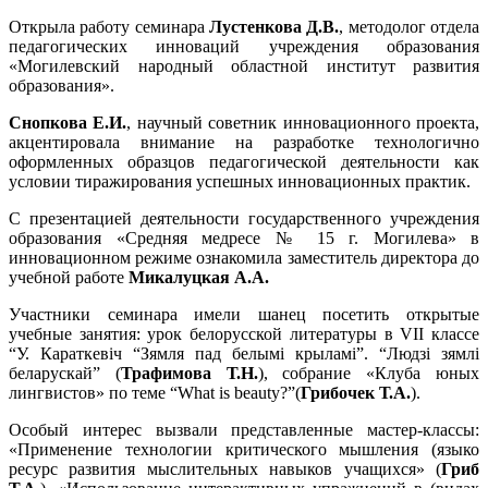
Открыла работу семинара
Лустенкова Д.В.
, методолог отдела
педагогических инноваций учреждения образования
«Могилевский народный областной институт развития
образования».
Снопкова Е.И.
, научный советник инновационного проекта,
акцентировала внимание на разработке технологично
оформленных образцов педагогической деятельности как
условии тиражирования успешных инновационных практик.
С презентацией деятельности государственного учреждения
образования «Средняя медресе № 15 г. Могилева» в
инновационном режиме ознакомила заместитель директора до
учебной работе
Микалуцкая А.А.
Участники семинара имели шанец посетить открытые
учебные занятия: урок белорусской литературы в VII классе
“У. Караткевіч “Зямля пад белымі крыламі”. “Людзі зямлі
беларускай” (
Трафимова Т.Н.
), собрание «Клуба юных
лингвистов» по теме “What is beauty?”(
Грибочек Т.А.
).
Особый интерес вызвали представленные мастер-классы:
«Применение технологии критического мышления (языко
ресурс развития мыслительных навыков учащихся» (
Гриб