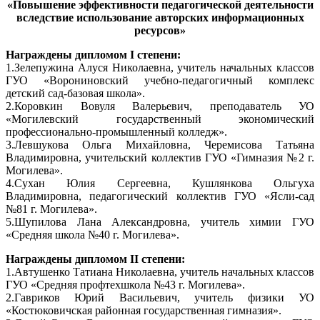
«Повышение эффективности педагогической деятельности
вследствие использование авторских информационных
ресурсов»
Награждены дипломом I степени:
1.Зелепужина Алуся Николаевна, учитель начальных классов
ГУО «Ворониновский учебно-педагогичный комплекс
детский сад-базовая школа».
2.Коровкин Вовуля Валерьевич, преподаватель УО
«Могилевский государственный экономический
профессионально-промышленный колледж».
3.Левшукова Ольга Михайловна, Черемисова Татьяна
Владимировна, учительский коллектив ГУО «Гимназия №2 г.
Могилева».
4.Сухан Юлия Сергеевна, Кушлянкова Ольгуха
Владимировна, педагогический коллектив ГУО «Ясли-сад
№81 г. Могилева».
5.Шупилова Лана Александровна, учитель химии ГУО
«Средняя школа №40 г. Могилева».
Награждены дипломом IІ степени:
1.Автушенко Татиана Николаевна, учитель начальных классов
ГУО «Средняя профтехшкола №43 г. Могилева».
2.Гавриков Юрий Васильевич, учитель физики УО
«Костюковичская районная государственная гимназия».