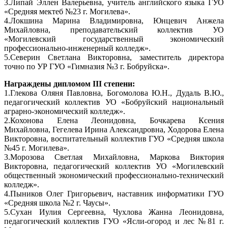
3.Липай Эллен Валерьевна, учитель английского языка ГУО
«Средняя мектеб №23 г. Могилева».
4.Локшина Марина Владимировна, Юнцевич Анжела
Михайловна, преподавательский коллектив УО
«Могилевский государственный экономический
профессионально-инженерный колледж».
5.Северин Светлана Викторовна, заместитель директора
точно по УР ГУО «Гимназия №3 г. Бобруйска».
Награждены дипломом IІІ степени:
1.Глекова Оляня Павловна, Богомолова Ю.Н., Дудаль В.Ю.,
педагогический коллектив УО «Бобруйский национальный
аграрно-экономический колледж».
2.Кохонова Елена Леонидовна, Бочкарева Ксения
Михайловна, Гегелева Ирина Александровна, Ходорова Елена
Викторовна, воспитательный коллектив ГУО «Средняя школа
№45 г. Могилева».
3.Морозова Светлая Михайловна, Маркова Виктория
Викторовна, педагогический коллектив УО «Могилевский
общественный экономический профессионально-технический
колледж».
4.Пыников Олег Григорьевич, наставник информатики ГУО
«Средняя школа №2 г. Чаусы».
5.Сухан Иулия Сергеевна, Чухлова Жанна Леонидовна,
педагогический коллектив ГУО «Ясли-огород и лес №81 г.