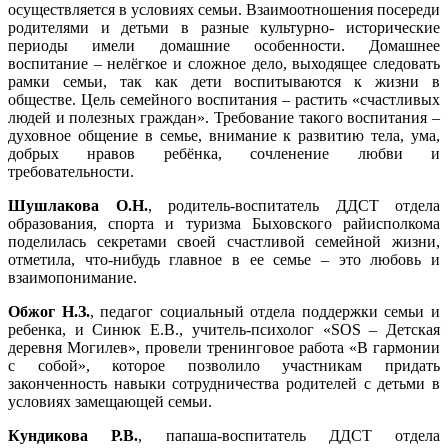
осуществляется в условиях семьи. Взаимоотношения посереди
родителями и детьми в разные культурно- исторические
периоды имели домашние особенности. Домашнее
воспитание – нелёгкое и сложное дело, выходящее следовать
рамки семьи, так как дети воспитываются к жизни в
обществе. Цель семейного воспитания – растить «счастливых
людей и полезных граждан». Требование такого воспитания –
духовное общение в семье, внимание к развитию тела, ума,
добрых нравов ребёнка, сочленение любви и
требовательности.
Шушлакова О.Н.
, родитель-воспитатель ДДСТ отдела
образования, спорта и туризма Быховского райисполкома
поделилась секретами своей счастливой семейной жизни,
отметила, что-нибудь главное в ее семье – это любовь и
взаимопонимание.
Обжог Н.З.
, педагог социальный отдела поддержки семьи и
ребенка, и Синюк Е.В., учитель-психолог «SOS – Детская
деревня Могилев», провели тренинговое работа «В гармонии
с собой», которое позволило участникам придать
законченность навыки сотрудничества родителей с детьми в
условиях замещающей семьи.
Кундикова Р.В.
, папаша-воспитатель ДДСТ отдела