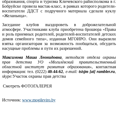
образования, спорта и туризма Кличевского райисполкома в г.
Бобруйске провела мастак-класс, в рамках которого родители-
воспитатели ДДСТ с подручного материала сделали куклу
«Желаньица».
Заседание клубов выздороветь в доброжелательной
атмосфере. Участниками клуба приобретена брошюра «Права
и роль приемных родителей, родителей-воспитателей детских
домов семейного типа», изданная МГОИРО. Они выразили
взятка организаторам за возможность пообщаться, обсудить
насущные проблемы и пути их разрешений.
Максимова Маша Леонидовна
, методист отдела охраны
прав детства УО «Могилёвский правительственный
областной институт развития образования»
, контактная
информация: тел. (0222)
40-44-62
,
e-mail:
tsisjm [at] rambler.ru
,
skype:
Участок охраны прав детства
Смотреть ФОТОГАЛЕРЕЯ
Источник:
www.mogileviro.by