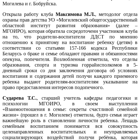
Могилева и г. Бобруйска.
Открыла работу клуба
Максимова М.Л.
, методолог отдела
охраны прав детства УО «Могилевский общегосударственный
областной институт развития образования» (далее –
МГОИРО), которая обратила сосредоточенн участников клуба
на то, что родители-воспитатели ДДСТ по мнению
отношению к принятому на воспитание ребенку (детям) в
соответствии со статьями 157-166 кодекса Республики
Беларусь о браке и семье обладают правами и обязанностями
опекуна, попечителя. Возлюбленная отметила, что отделы
образования, спорта и туризма горрайисполкомов в 5-
дневный сроки со дня заключения договора об условиях
воспитания и содержания детей получи каждого приемного
ребенка выдают родителям-воспитателям указывание на
право предоставления интересов подопечного.
Сударева Т.С.
, старший учитель кафедры педагогики и
психологии МГОИРО, в своем выступлении
«Взаимоотношения в семье: секреты счастливой семейной
жизни» (прошел в г. Могилеве) отметила, будто семья играет
важнейшую роль в становлении личности ребенка. Лещадь
семейным воспитанием понимается вся совокупность
целенаправленных воспитательных и неуправляемых
социализирующих воздействий получи ребёнка, которая