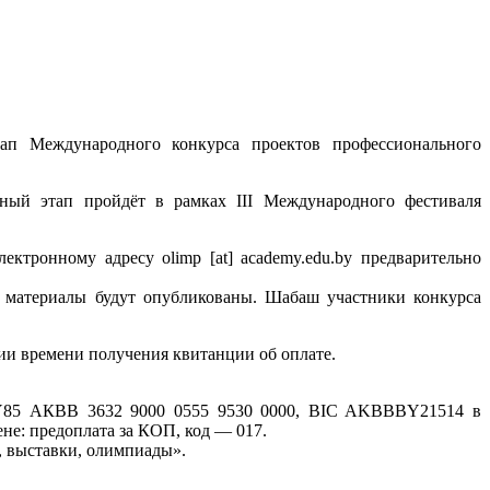
тап Международного конкурса проектов профессионального
ный этап пройдёт в рамках III Международного фестиваля
ектронному адресу olimp [at] academy.edu.by предварительно
и материалы будут опубликованы. Шабаш участники конкурса
вии времени получения квитанции об оплате.
т BY85 АКВВ 3632 9000 0555 9530 0000, BIC AKBBBY21514 в
е: предоплата за КОП, код — 017.
, выставки, олимпиады».