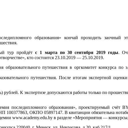
следипломного образования» кончай проходить заочный э
ешествия.
ный тур пройдёт
с 1 марта по 30 сентября 2019 годы
. Оч
ворчестве», кто состоится 23.10.2019 — 25.10.2019.
я образовательного путешествия в оргкомитет конкурса по эл
бразовательного путешествия. После итогам экспертной оценк
ь) рублей. К экспертизе допускаются работы только по прошест
адемия последипломного образования», проектируемый счё
П 100377863, ОКПО 05897147. В квитанции обязательна нотабен
адемии www.academy.edu.by в разделе «Мероприятия — конкурсы
рса 220040, г. Менеск, ул. Некрасова, д.20, каб.217/1.