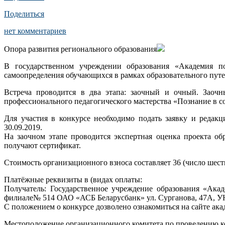
Поделиться
нет комментариев
Опора развития регионального образования
В государственном учреждении образования «Академия по
самоопределения обучающихся в рамках образовательного пут
Встреча проводится в два этапа: заочный и очный. Заоч
профессионального педагогического мастерства «Познание в сот
Для участия в конкурсе необходимо подать заявку и редакци
30.09.2019.
На заочном этапе проводится экспертная оценка проекта о
получают сертификат.
Стоимость организационного взноса составляет 36 (число шест
Платёжные реквизиты в (видах оплаты:
Получатель: Государственное учреждение образования «Ак
филиале№ 514 ОАО «АСБ Беларусбанк» ул. Сурганова, 47А, УН
С положением о конкурсе дозволено ознакомиться на сайте ак
Местоположение организационного комитета по проведению конку