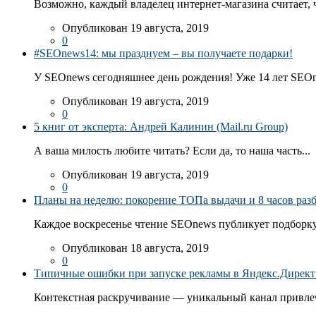
Возможно, каждый владелец интернет-магазина считает, ч
Опубликован 19 августа, 2019
0
#SEOnews14: мы празднуем – вы получаете подарки!
У SEOnews сегодняшнее день рождения! Уже 14 лет SEOn
Опубликован 19 августа, 2019
0
5 книг от эксперта: Андрей Калинин (Mail.ru Group)
А ваша милость любите читать? Если да, то наша часть...
Опубликован 19 августа, 2019
0
Планы на неделю: покорение ТОПа выдачи и 8 часов раз
Каждое воскресенье чтение SEOnews публикует подборку
Опубликован 18 августа, 2019
0
Типичные ошибки при запуске рекламы в Яндекс.Директ: 
Контекстная раскручивание — уникальный канал привлеч