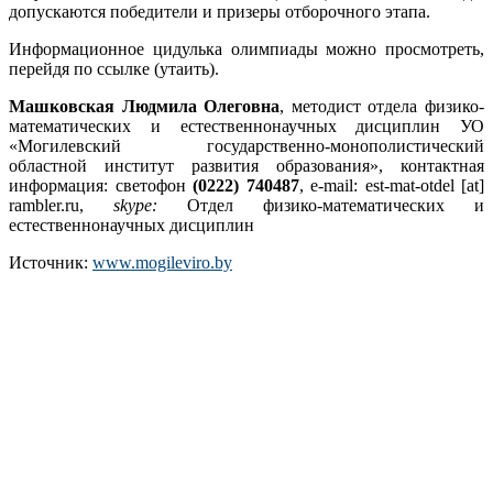
допускаются победители и призеры отборочного этапа.
Информационное цидулька олимпиады можно просмотреть,
перейдя по ссылке (утаить).
Машковская Людмила Олеговна
, методист отдела физико-
математических и естественнонаучных дисциплин УО
«Могилевский государственно-монополистический
областной институт развития образования», контактная
информация: светофон
(0222) 740487
, e-mail: est-mat-otdel [at]
rambler.ru,
skype:
Отдел физико-математических и
естественнонаучных дисциплин
Источник:
www.mogileviro.by