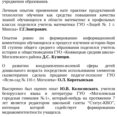
учреджении образования.
Личным опытом применения нате практике продуктивной
технологии обучения как средства повышения качества
знаний обучающихся в области математике в профильных
классах поделился учитель математики ГУО «Лицей № 1 г.
Минска»
Г.Г.Змитрович
.
Опытом ровно по формированию информационной
компетенции обучающихся в процессе изучения истории бери
III ступени общего среднего образования поделился учитель
истории и обществоведения ГУО «Княжицкая средняя школа»
Могилевского района
Д.С. Кузнецов
.
О развитии воодушевленно-волевой сферы детей
дошкольного возраста посредством использования элементов
сказкотерапии сделала придание педагог-психолог ГУО
«Ясли-сад № 116 г. Могилева»
О.Л. Коротынская
.
Выспренно был оценен опыт
Ю.В. Колосовского
, учителя
белорусского языка и литературы ГУО «Могилевская
городская гимназия №1», который-нибудь на протяжении 7
лет является редактором школьной газеты “Статус-КВО”,
интенция которой содействует формированию
медиакомпетентности учащихся.