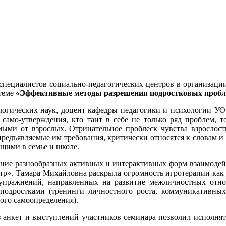
пециалистов социально-педагогических центров в организации
теме
«Эффективные методы разрешения подростковых проб
ологических наук, доцент кафедры педагогики и психологии 
д само-утверждения, кто таит в себе не только ряд проблем, 
мыми от взрослых. Отрицательное проблеск чувства взрослост
редъявляемые им требования, критически относятся к словам и 
ющими в семье и школе.
ание разнообразных активных и интерактивных форм взаимодей
р». Тамара Михайловна раскрыла огромность игротерапии как 
упражнений, направленных на развитие межличностных отнош
 подростками (тренинги личностного роста, коммуникативны
ого самоопределения).
 анкет и выступлений участников семинара позволил исполнят