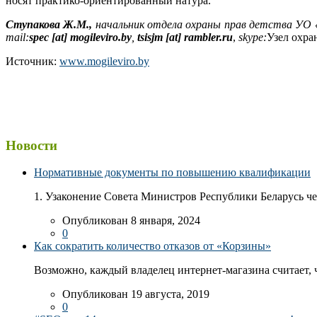
носят практико-ориентированный натура.
Ступакова Ж.М.,
начальник отдела охраны прав детства УО 
mail:
spec [at] mogileviro.by
,
tsisjm [at] rambler.ru
,
skype:
Узел охра
Источник:
www.mogileviro.by
Новости
Нормативные документы по повышению квалификации
1. Узаконение Совета Министров Республики Беларусь чер
Опубликован 8 января, 2024
0
Как сократить количество отказов от «Корзины»
Возможно, каждый владелец интернет-магазина считает, ч
Опубликован 19 августа, 2019
0