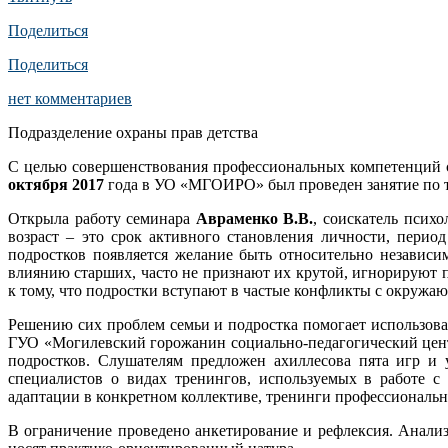
Поделиться
Поделиться
нет комментариев
Подразделение охраны прав детства
С целью совершенствования профессиональных компетенций с
октября 2017
года в УО «МГОИРО» был проведен занятие по 
Открыла работу семинара
Авраменко В.В.
, соискатель псих
возраст – это срок активного становления личности, перио
подростков появляется желание быть относительно независи
влиянию старших, часто не признают их крутой, игнорируют п
к тому, что подростки вступают в частые конфликты с окружа
Решению сих проблем семьи и подростка помогает использов
ГУО «Могилевский горожанин социально-педагогический цент
подростков. Слушателям предложен ахиллесова пята игр и 
специалистов о видах тренингов, используемых в работе с
адаптации в конкретном коллективе, тренинги профессиональн
В ограничение проведено анкетирование и рефлексия. Анализ