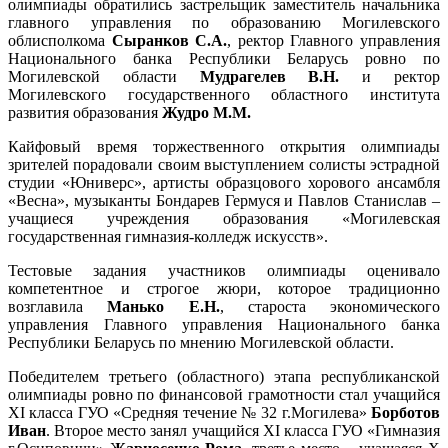
олимпиады обратились застрельщик заместитель начальника
главного управления по образованию Могилевского
облисполкома
Сыранков С.А.
, ректор Главного управления
Национального банка Республики Беларусь ровно по
Могилевской области
Мудрагелев В.Н.
и ректор
Могилевского государственного областного института
развития образования
Жудро М.М.
Кайфовый время торжественного открытия олимпиады
зрителей порадовали своим выступлением солисты эстрадной
студии «Юниверс», артисты образцового хорового ансамбля
«Весна», музыканты Бондарев Гермуся и Павлов Станислав –
учащиеся учреждения образования «Могилевская
государственная гимназия-колледж искусств».
Тестовые задания участников олимпиады оценивало
компетентное и строгое жюри, которое традиционно
возглавила
Манько Е.Н.
, староста экономического
управления Главного управления Национального банка
Республики Беларусь по мнению Могилевской области.
Победителем третьего (областного) этапа республиканской
олимпиады ровно по финансовой грамотности стал учащийся
XI класса ГУО «Средняя течение № 32 г.Могилева»
Борботов
Иван
. Второе место занял учащийся XI класса ГУО «Гимназия