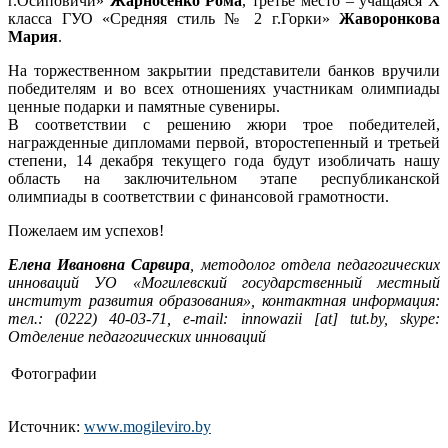
г.Осиповичи»
Жарносенко Рома
, третье место – учащаяся X
класса ГУО «Средняя стиль № 2 г.Горки»
Жаворонкова
Мария
.
На торжественном закрытии представители банков вручили
победителям и во всех отношениях участникам олимпиады
ценные подарки и памятные сувениры.
В соответствии с решению жюри трое победителей,
награжденные дипломами первой, второстепенный и третьей
степени, 14 декабря текущего года будут изобличать нашу
область на заключительном этапе республиканской
олимпиады в соответствии с финансовой грамотности.
Пожелаем им успехов!
Елена Ивановна Сарвира
, методолог отдела педагогических
инноваций УО «Могилевский государственный местный
институт развития образования», контактная информация:
тел.: (0222) 40-03-71, e-mail: innowazii [at] tut.by, skype:
Отделение педагогических инноваций
Фотографии
Источник:
www.mogileviro.by