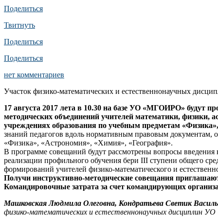
Поделиться
Твитнуть
Поделиться
Поделиться
нет комментариев
Участок физико-математических и естественнонаучных дисци
17 августа 2017 лета в 10.30 на базе УО «МГОИРО» будут 
методических объединений учителей математики, физики, а
учреждениях образования по учебным предметам «Физика»,
знаний педагогов вдоль нормативным правовым документам, оп
«Физика», «Астрономия», «Химия», «География».
В программе совещаний будут рассмотрены вопросы введения в
реализации профильного обучения бери III ступени общего с
формирований учителей физико-математического и естественно
Получи инструктивно-методические совещания приглашаютс
Командировочные затрата за счет командирующих организ
Машковская Людмила Олеговна, Кондратьева Светик Василье
физико-математических и естественнонаучных дисциплин УО 