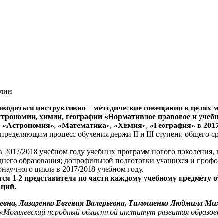
плин
проводиться инструктивно – методические совещания в целях
строномии, химии, географии «Нормативное правовое и учебн
 «Астрономия», «Математика», «Химия», «География» в 2017
ределяющим процесс обучения держи II и III ступени общего с
 2017/2018 учебном году учебных программ нового поколения, 
реднего образования; допрофильной подготовки учащихся и про
научного цикла в 2017/2018 учебном году.
я 1-2 представителя по части каждому учебному предмету о
аций.
вна, Лазаренко Евгения Валерьевна, Тимошенко Людмила Мих
«Могилевский народный областной институт развития образов