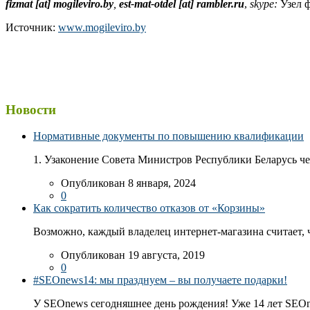
fizmat [at] mogileviro.by
,
est-mat-otdel [at] rambler.ru
,
skype:
Узел ф
Источник:
www.mogileviro.by
Новости
Нормативные документы по повышению квалификации
1. Узаконение Совета Министров Республики Беларусь чер
Опубликован 8 января, 2024
0
Как сократить количество отказов от «Корзины»
Возможно, каждый владелец интернет-магазина считает, ч
Опубликован 19 августа, 2019
0
#SEOnews14: мы празднуем – вы получаете подарки!
У SEOnews сегодняшнее день рождения! Уже 14 лет SEOn