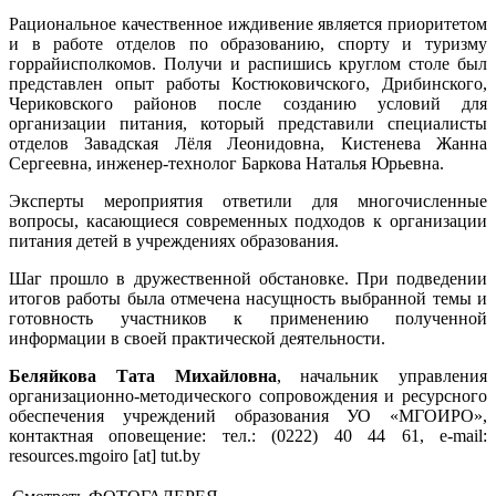
Рациональное качественное иждивение является приоритетом
и в работе отделов по образованию, спорту и туризму
горрайисполкомов. Получи и распишись круглом столе был
представлен опыт работы Костюковичского, Дрибинского,
Чериковского районов после созданию условий для
организации питания, который представили специалисты
отделов Завадская Лёля Леонидовна, Кистенева Жанна
Сергеевна, инженер-технолог Баркова Наталья Юрьевна.
Эксперты мероприятия ответили для многочисленные
вопросы, касающиеся современных подходов к организации
питания детей в учреждениях образования.
Шаг прошло в дружественной обстановке. При подведении
итогов работы была отмечена насущность выбранной темы и
готовность участников к применению полученной
информации в своей практической деятельности.
Беляйкова Тата Михайловна
, начальник управления
организационно-методического сопровождения и ресурсного
обеспечения учреждений образования УО «МГОИРО»,
контактная оповещение: тел.: (0222) 40 44 61, e-mail:
resources.mgoiro [at] tut.by