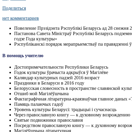
Поделиться
нет комментариев
Повеление Прэзідэнта Рэспублікі Беларусь ад 28 снежня 
Пастанова Савета Міністраў Рэспублікі Беларусь подземн
годзе Года культуры»
Рэспубліканскі порядок мерапрыемстваў па правядзенні ў
В помощь учителю
Достопримечательности Республики Беларусь
Годок культуры ўрачыста адкрыўся ў Магiлёве
Каляндар культурных падзей 2016 возраст
Праздники в Беларуси в 2016 году
Белорусская словесность в пространстве славянской кул
Отшиб мой Магiлёўшчына
Фактаграфiчная лiтаратурна-краязнаўчая главное даных «
Памяць палаючых гадоў
Уровень культуры Беларусi: традыцыi i сучаснасць
Через православную книгу — к духовному возрождению
Святые подвижники православия
Посредством православную книгу — к духовному возро
Магiлёўшчына лiтаратурная