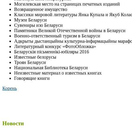
Могилевская место на страницах печатных изданий
Возвращенное имущество
Классики мировой литературы Янка Купала и Якуб Колас
Музеи Беларуси
Сувениры изо Беларуси
Памятники Великой Отечественной войны в Беларуси
Военно-ответственный туризм в Беларуси
Адкрыты дыстанцыйны культурна-інфармацыйны марафо
Литературный конкурс «ФотоОбложка»
Беларускія пісьменнікі-юбіляры 2016
Известные белорусы
Троян Беларуси
Национальная Библиотека Беларуси
Неизвестные материал о известных книгах
Говорящие книги
Корень
Новости