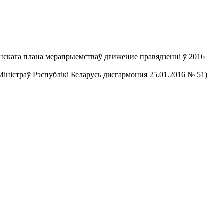
канскага плана мерапрыемстваў движение правядзенні ў 2016
іністраў Рэспублікі Беларусь дисгармония 25.01.2016 № 51)