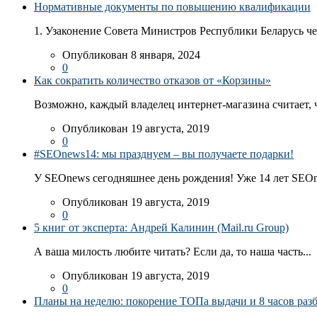
Нормативные документы по повышению квалификации
1. Узаконение Совета Министров Республики Беларусь чер
Опубликован 8 января, 2024
0
Как сократить количество отказов от «Корзины»
Возможно, каждый владелец интернет-магазина считает, ч
Опубликован 19 августа, 2019
0
#SEOnews14: мы празднуем – вы получаете подарки!
У SEOnews сегодняшнее день рождения! Уже 14 лет SEOn
Опубликован 19 августа, 2019
0
5 книг от эксперта: Андрей Калинин (Mail.ru Group)
А ваша милость любите читать? Если да, то наша часть...
Опубликован 19 августа, 2019
0
Планы на неделю: покорение ТОПа выдачи и 8 часов раз