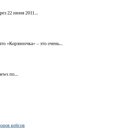
ез 22 июня 2011...
то «Корзиночка» – это очень...
ews по...
боров кейсов