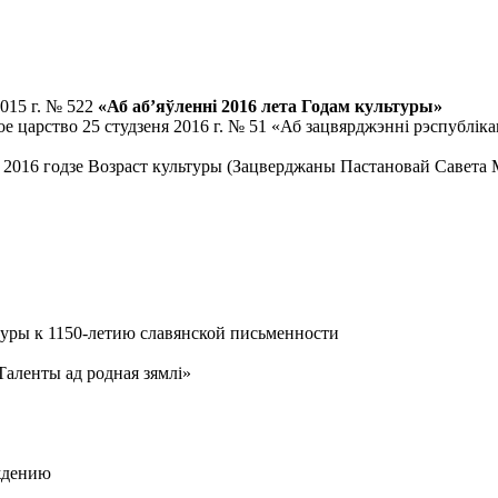
2015 г. № 522
«Аб аб’яўленні 2016 лета Годам культуры»
ое царство 25 студзеня 2016 г. № 51 «Аб зацвярджэнні рэспублі
 2016 годзе Возраст культуры (Зацверджаны Пастановай Савета М
ьтуры к 1150-летию славянской письменности
Таленты ад родная зямлi»
ждению