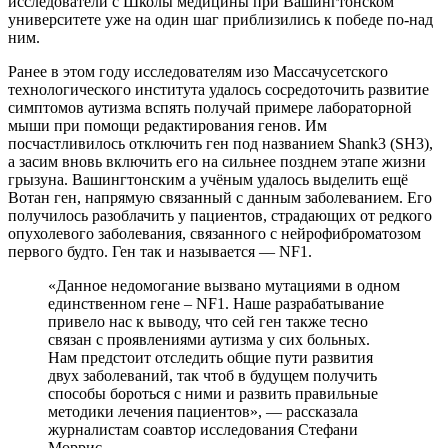
исследователи с Школы медицины при Вашингтонском
университете уже на один шаг приблизились к победе по-над
ним.
Ранее в этом году исследователям изо Массачусетского
технологического института удалось сосредоточить развитие
симптомов аутизма вспять получай примере лабораторной
мыши при помощи редактирования генов. Им
посчастливилось отключить ген под названием Shank3 (SH3),
а засим вновь включить его на сильнее позднем этапе жизни
грызуна. Вашингтонским а учёным удалось выделить ещё
Вотан ген, напрямую связанный с данным заболеванием. Его
получилось разоблачить у пациентов, страдающих от редкого
опухолевого заболевания, связанного с нейрофиброматозом
первого будто. Ген так и называется — NF1.
«Данное недомогание вызвано мутациями в одном
единственном гене – NF1. Наше разрабатывание
привело нас к выводу, что сей ген также тесно
связан с проявлениями аутизма у сих больных.
Нам предстоит отследить общие пути развития
двух заболеваний, так чтоб в будущем получить
способы бороться с ними и развить правильные
методики лечения пациентов», — рассказала
журналистам соавтор исследования Стефани
Моррис.