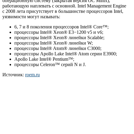
операционную систему (закрытая версия ОС Minix),
работающую наплевать с основной. Intel Management Engine
с 2008 лета присутствует в большинстве процессоров Intel,
уязвимости могут называть:
6, 7 и 8 поколения процессоров Intel® Core™;
процессоры Intel® Xeon® E3−1200 v5 и v6;
процессоры Intel® Xeon® линейки Scalable;
процессоры Intel® Xeon® линейки W;
процессоры Intel® Atom® линейки C3000;
процессоры Apollo Lake Intel® Atom серии E3900;
Apollo Lake Intel® Pentium™;
процессоры Celeron™ серий N и J.
Источник:
roem.ru