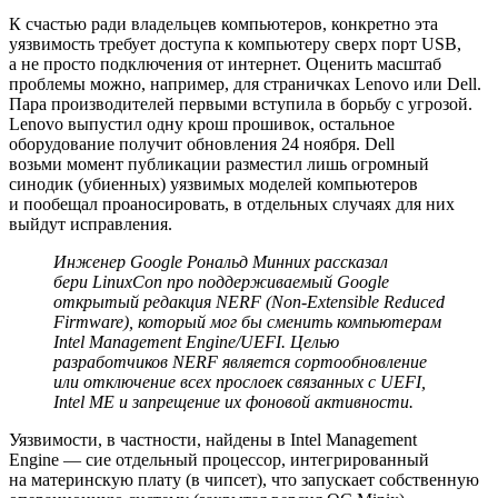
К счастью ради владельцев компьютеров, конкретно эта
уязвимость требует доступа к компьютеру сверх порт USB,
а не просто подключения от интернет. Оценить масштаб
проблемы можно, например, для страничках Lenovo или Dell.
Пара производителей первыми вступила в борьбу с угрозой.
Lenovo выпустил одну крош прошивок, остальное
оборудование получит обновления 24 ноября. Dell
возьми момент публикации разместил лишь огромный
синодик (убиенных) уязвимых моделей компьютеров
и пообещал проаносировать, в отдельных случаях для них
выйдут исправления.
Инженер Google Рональд Минних рассказал
бери LinuxCon про поддерживаемый Google
открытый редакция NERF (Non-Extensible Reduced
Firmware), который мог бы сменить компьютерам
Intel Management Engine/UEFI. Целью
разработчиков NERF является сортообновление
или отключение всех прослоек связанных с UEFI,
Intel ME и запрещение их фоновой активности.
Уязвимости, в частности, найдены в Intel Management
Engine — сие отдельный процессор, интегрированный
на материнскую плату (в чипсет), что запускает собственную