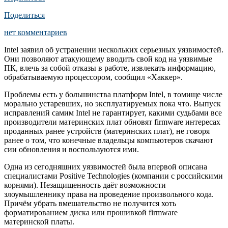
Поделиться
нет комментариев
Intel заявил об устранении нескольких серьезных уязвимостей.
Они позволяют атакующему вводить свой код на уязвимые
ПК, влечь за собой отказы в работе, извлекать информацию,
обрабатываемую процессором, сообщил «Хаккер».
Проблемы есть у большинства платформ Intel, в томище числе
морально устаревших, но эксплуатируемых пока что. Выпуск
исправлений самим Intel не гарантирует, какими судьбами все
производители материнских плат обновят firmware интересах
проданных ранее устройств (материнских плат), не говоря
ранее о том, что конечные владельцы компьютеров скачают
сии обновления и воспользуются ими.
Одна из сегодняшних уязвимостей была впервой описана
специалистами Positive Technologies (компании с российскими
корнями). Незащищенность даёт возможности
злоумышленнику права на проведение произвольного кода.
Причём убрать вмешательство не получится хоть
форматированием диска или прошивкой firmware
материнской платы.