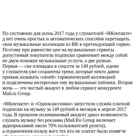
По состоянию для осень 2017 года у слушателей «ВКонтакте»
д нет очень простых и автоматических способов перетащить
свои музыкальные коллекции из ВК в претендующий сервис.
Поэтому при равенстве цен на музыкальные сервисы
допустимый покупатель подписки сравнивает между собой
не двум похожие музыкальные услуги, а две разные.
Первая — сие площадка в соцсети за 149 рублей, идеже
у слушателя уже сохранены треки, которые некто давно
привык называть «своей» гармонический коллекцией
и подключены интересные ему музыкальные паблики. Вторая
мочь — это чистый аккаунт в любом сервисе конкуренте
Mail.ru Group.
«ВКонтакте» и «Одноклассники» запустили служба платной
подписки на музыку за 149 рублей в месяцок в апреле 2017
года. В прошлом оплачиваемый аккаунт давал возможность
слушать музыку без рекламы (Mail.Ru Group включает
аудиорекламой около 70% пользователей рунета),
а ограничения пользу кого тех кто не платит были помягче