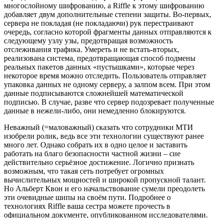
многослойному шифрованию, а Riffle к этому шифрованию
добавляет двум дополнительные степени защиты. Во-первых,
сервера не покладая (не покладаючи) рук перестраивают
очередь, согласно которой фрагменты данных отправляются к
следующему узлу узы, предотвращая возможность
отслеживания трафика. Умереть и не встать-вторых,
реализована система, предотвращающая способ подмены
реальных пакетов данных «пустышками», которые через
некоторое время можно отследить. Пользователь отправляет
упаковка данных не одному серверу, а залпом всем. При этом
данные подписываются сложнейшей математической
подписью. В случае, разве что сервер подозревает полученные
данные в нежели-либо, они немедленно блокируются.
Неважный (=маловажный) сказать что сотрудники МТИ
изобрели ролик, ведь все эти технологии существуют ранее
много лет. Однако собрать их в одно целое и заставить
работать на благо безопасности частной жизни – сие
действительно серьёзное достижение. Логично признать
возможным, что такая сеть потребует огромных
вычислительных мощностей и широкой пропускной талант.
Но Альберт Квон и его начальствование сумели преодолеть
эти очевидные шипы на своём пути. Подробнее о
технологиях Riffle ваша сестра можете прочесть в
официальном документе, опубликованном исследователями.