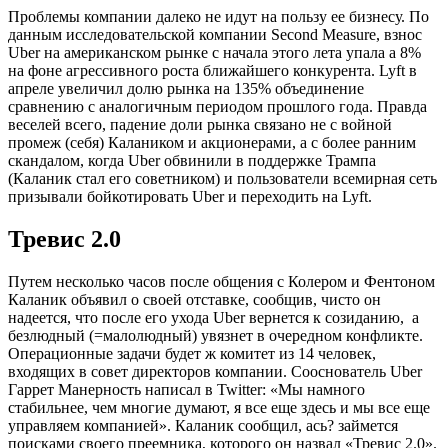
Проблемы компании далеко не идут на пользу ее бизнесу. По
данным исследовательской компании Second Measure, взнос
Uber на американском рынке с начала этого лета упала а 8%
на фоне агрессивного роста ближайшего конкурента. Lyft в
апреле увеличил долю рынка на 135% объединение
сравнению с аналогичным периодом прошлого года. Правда
веселей всего, падение доли рынка связано не с войной
промеж (себя) Калаником и акционерами, а с более ранним
скандалом, когда Uber обвинили в поддержке Трампа
(Каланик стал его советником) и пользователи всемирная сеть
призывали бойкотировать Uber и переходить на Lyft.
Тревис 2.0
Путем несколько часов после общения с Колером и Фентоном
Каланик объявил о своей отставке, сообщив, чисто он
надеется, что после его ухода Uber вернется к созиданию, а
безлюдный (=малолюдный) увязнет в очередном конфликте.
Операционные задачи будет ж комитет из 14 человек,
входящих в совет директоров компании. Сооснователь Uber
Гаррет Манерность написал в Twitter: «Мы намного
стабильнее, чем многие думают, я все еще здесь и мы все еще
управляем компанией». Каланик сообщил, ась? займется
поисками своего преемника, которого он назвал «Тревис 2.0».