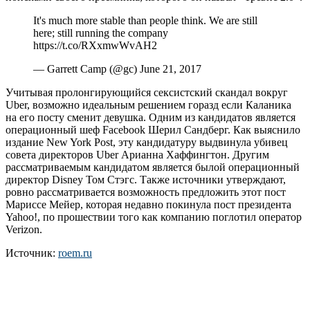
It's much more stable than people think. We are still
here; still running the company
https://t.co/RXxmwWvAH2
— Garrett Camp (@gc) June 21, 2017
Учитывая пролонгирующийся сексистский скандал вокруг
Uber, возможно идеальным решением горазд если Каланика
на его посту сменит девушка. Одним из кандидатов является
операционный шеф Facebook Шерил Сандберг. Как выяснило
издание New York Post, эту кандидатуру выдвинула убивец
совета директоров Uber Арианна Хаффингтон. Другим
рассматриваемым кандидатом является былой операционный
директор Disney Том Стэгс. Также источники утверждают,
ровно рассматривается возможность предложить этот пост
Мариссе Мейер, которая недавно покинула пост президента
Yahoo!, по прошествии того как компанию поглотил оператор
Verizon.
Источник:
roem.ru