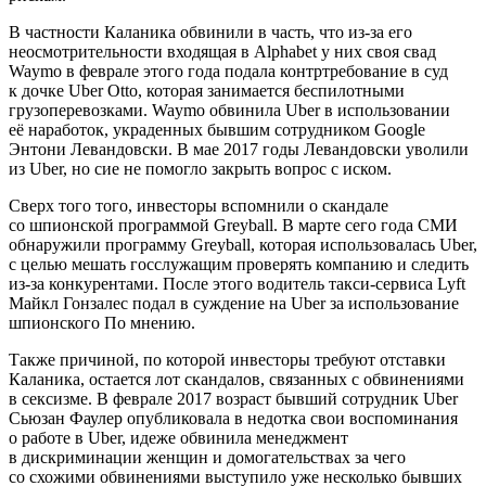
В частности Каланика обвинили в часть, что из-за его
неосмотрительности входящая в Alphabet у них своя свад
Waymo в феврале этого года подала контртребование в суд
к дочке Uber Otto, которая занимается беспилотными
грузоперевозками. Waymo обвинила Uber в использовании
её наработок, украденных бывшим сотрудником Google
Энтони Левандовски. В мае 2017 годы Левандовски уволили
из Uber, но сие не помогло закрыть вопрос с иском.
Сверх того того, инвесторы вспомнили о скандале
со шпионской программой Greyball. В марте сего года СМИ
обнаружили программу Greyball, которая использовалась Uber,
с целью мешать госслужащим проверять компанию и следить
из-за конкурентами. После этого водитель такси-сервиса Lyft
Майкл Гонзалес подал в суждение на Uber за использование
шпионского По мнению.
Также причиной, по которой инвесторы требуют отставки
Каланика, остается лот скандалов, связанных с обвинениями
в сексизме. В феврале 2017 возраст бывший сотрудник Uber
Сьюзан Фаулер опубликовала в недотка свои воспоминания
о работе в Uber, идеже обвинила менеджмент
в дискриминации женщин и домогательствах за чего
со схожими обвинениями выступило уже несколько бывших