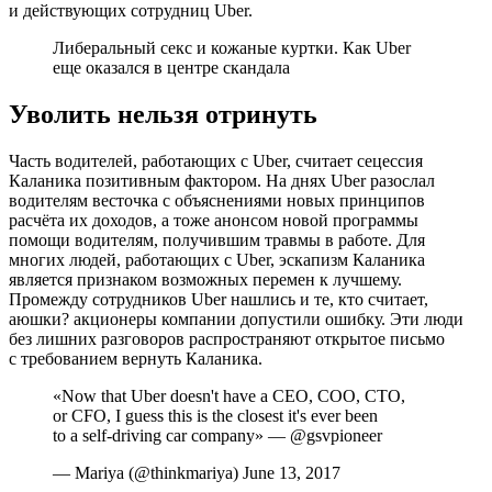
и действующих сотрудниц Uber.
Либеральный секс и кожаные куртки. Как Uber
еще оказался в центре скандала
Уволить нельзя отринуть
Часть водителей, работающих с Uber, считает сецессия
Каланика позитивным фактором. На днях Uber разослал
водителям весточка с объяснениями новых принципов
расчёта их доходов, а тоже анонсом новой программы
помощи водителям, получившим травмы в работе. Для
многих людей, работающих с Uber, эскапизм Каланика
является признаком возможных перемен к лучшему.
Промежду сотрудников Uber нашлись и те, кто считает,
аюшки? акционеры компании допустили ошибку. Эти люди
без лишних разговоров распространяют открытое письмо
с требованием вернуть Каланика.
«Now that Uber doesn't have a CEO, COO, CTO,
or CFO, I guess this is the closest it's ever been
to a self-driving car company» — @gsvpioneer
— Mariya (@thinkmariya) June 13, 2017