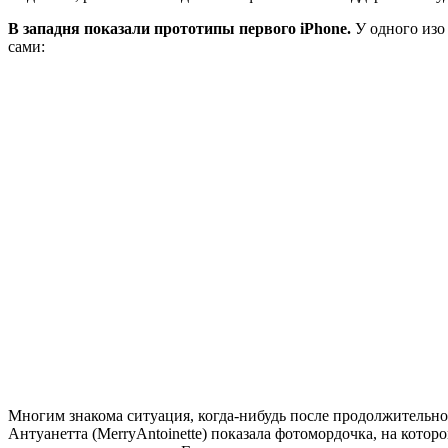
В западня показали прототипы первого iPhone.
У одного изо
сами:
Многим знакома ситуация, когда-нибудь после продолжительног
Антуанетта (MerryAntoinette) показала фотомордочка, на кото