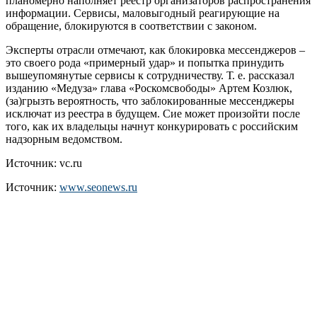
планомерно наполняет реестр организаторов распространения
информации. Сервисы, маловыгодный реагирующие на
обращение, блокируются в соответствии с законом.
Эксперты отрасли отмечают, как блокировка мессенджеров –
это своего рода «примерный удар» и попытка принудить
вышеупомянутые сервисы к сотрудничеству. Т. е. рассказал
изданию «Медуза» глава «Роскомсвободы» Артем Козлюк,
(за)грызть вероятность, что заблокированные мессенджеры
исключат из реестра в будущем. Сие может произойти после
того, как их владельцы начнут конкурировать с российским
надзорным ведомством.
Источник: vc.ru
Источник:
www.seonews.ru