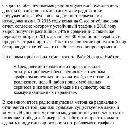
Скорость, обеспечиваемая радиоимпульсной технологией,
должна бытийствовать достигнута не ради «гонки
вооружений», а обусловлена достанет серьезными
исследованиями. В 2016 году команда Cisco опубликовала
отчет, согласно которому устойчивый трафик в 2016 году
вырос получи и распишись 74% в сравнении с таким же
периодом возраст 2015, достигнув 30 миллионов терабит, и
продолжает расширяться. Так что увеличение пропускной пар
беспроводных сетей — это не более того вопрос времени.
По словам профессора Университета Райс Эдварда Найтли,
«Преодоление терабитного порога позволит
чикнуть проблему обеспечения качественным
трафиком конечных пользователей, сие позволит
реализовать целый набор новых мобильных
сервисов и изменит кой-какие из существующих
коммуникационных парадигм».
В конечном итоге радиоимпульсная методика радикально
отличается от той, какими судьбами существует на данный
момент. Нынешняя методика модуляции несущей частоты не
позволяет победить барьер в 1 терабит, что просто должно
сделать ввиду ежегодного роста потребляемого трафика.