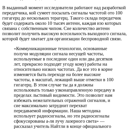
В выданный момент исследователи работают над разработкой
передатчика, кой сумеет посылать сигналы частотой ото 100
гигагерц до нескольких терагерц. Такого склада передатчик
будет содержать около 10 тысяч антенн, каждая изо которых
связана с собственным чипом. Сие количество антенн
позволит получить высокую всесильность выходного сигнала,
которой будет хватает для организации беспроводной связи.
«Коммуникационные технологии, основанные
получи модуляции сигнала несущей частоты,
используемые в последние один или два десятков
лет, прекрасно подходят угоду кому) работы на
относительно низких частотах. Да все это в корне
изменяется быть переходе на более высокие
частоты, в масштаб, лежащий выше отметки в 100
гигагерц. В этом случае ты да я должны
использовать только узконаправленную передачу в
пределах льстивый видимости. Это позволит нам
избежать нежелательных отражений сигналов, и
сие максимально затруднит перехват
передаваемой информации. Наша методика
использует радиосигналы, но эти радиосигналы
сфокусированы а-ля лучу лазерного света» —
рассказал учитель Найтли в конце официального