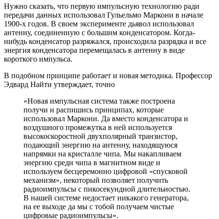
Нужно сказать, что первую импульсную технологию ради
передачи данных использовал Гульельмо Маркони в начале
1900-х годов. В своем эксперименте дьявол использовал
антенну, соединенную с большим конденсатором. Когда-
нибудь конденсатор разряжался, происходила разрядка и все
энергия конденсатора перемещалась в антенну в виде
короткого импульса.
В подобном принципе работает и новая методика. Профессор
Эдвард Найти утверждает, точно
«Новая импульсная система также построена
получи и распишись принципах, которые
использовал Маркони. Да вместо конденсатора и
воздушного промежутка в ней используется
высокоскоростной двухполярный транзистор,
подающий энергию на антенну, находящуюся
напрямки на кристалле чипа. Мы накапливаем
энергию среди чипа в магнитном виде и
используем бесцеремонно цифровой «спусковой
механизм», некоторый позволяет получить
радиоимпульсы с пикосекундной длительностью.
В нашей системе недостает никакого генератора,
на ее выходе да мы с тобой получаем чистые
цифровые радиоимпульсы».